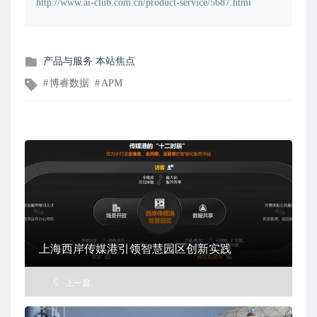
http://www.ai-club.com.cn/product-service/5687.html
发
产品与服务
本站焦点
布
文
博睿数据
APM
在
章
标
签
上海西岸传媒港引领智慧园区创新实践
上一篇