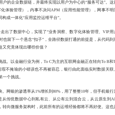
到用户的企业数据链，并最终实现以用户为中心的“服务可达”。这
字化体验管理），内事不决问APM（应用性能管理），网事不明
同构成一体化“应用监控运维平台”。
走出了数据中心，实现了“业务洞察、数字化体验管理、VIP用
当时也留下一个悬念“扣子”，全路径数据打通的前提是，从代码到
这又究竟体现出哪些价值？
战。以金融行业为例，To C为主的互联网金融正在转向To B和T
此前瑕不掩瑜的小错误也不再被容忍，银行由此面临实时数据关联
第一个挑战。
。网银的渗透率从1%增长到80%，用了整整10年，但手机银行
是从传统数据中心到私有云、从公有云到混合云，从云原生到AP
心，转向微服务架构时，此前所有的运维经验都将不再好使。这也