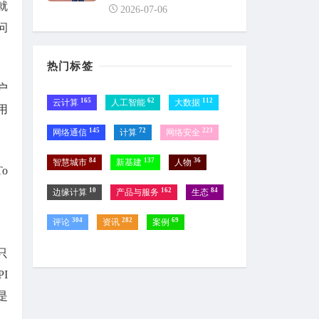
就
2026-07-06
问
热门标签
户
165
62
112
云计算
人工智能
大数据
用
145
72
223
网络通信
计算
网络安全
84
137
36
智慧城市
新基建
人物
o
、
10
162
84
边缘计算
产品与服务
生态
304
282
69
评论
资讯
案例
只
I
是