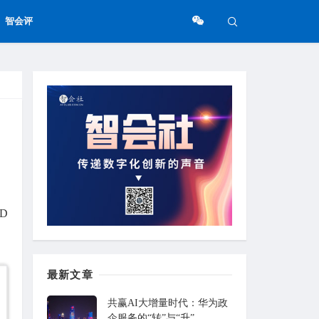
智会评
D
最新文章
共赢AI大增量时代：华为政
企服务的“转”与“升”