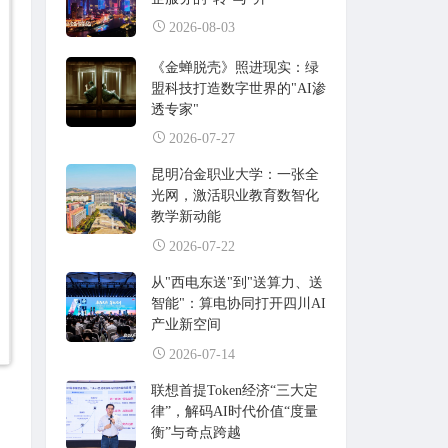
2026-08-03
《金蝉脱壳》照进现实：绿
盟科技打造数字世界的"AI渗
透专家"
2026-07-27
昆明冶金职业大学：一张全
光网，激活职业教育数智化
教学新动能
2026-07-22
从"西电东送"到"送算力、送
智能"：算电协同打开四川AI
产业新空间
2026-07-14
联想首提Token经济“三大定
律”，解码AI时代价值“度量
衡”与奇点跨越