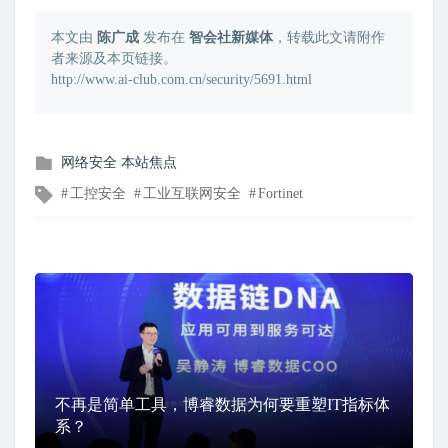
本文由
陈广成
发布在
智会社新媒体
，转载此文请附作
者来源及本页链接。
http://www.ai-club.com.cn/security/5691.html
发
网络安全
本站焦点
布
文
工控安全
工业互联网安全
Fortinet
在
章
标
签
不再是简单工具，博睿数据为何要重塑IT指标体
系？