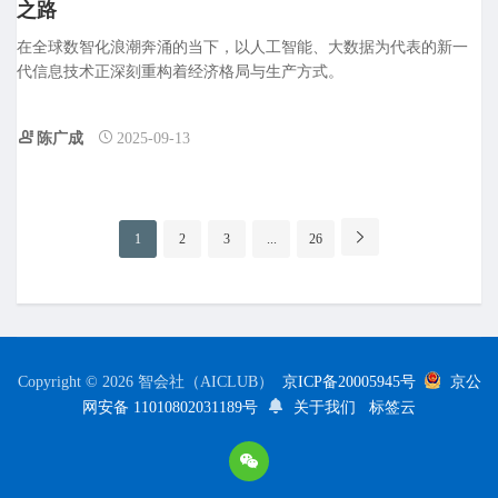
之路
在全球数智化浪潮奔涌的当下，以人工智能、大数据为代表的新一
代信息技术正深刻重构着经济格局与生产方式。
陈广成
2025-09-13
分
1
2
3
...
26
页
导
航
Copyright © 2026 智会社（AICLUB）
京ICP备20005945号
京公
网安备 11010802031189号
关于我们
标签云