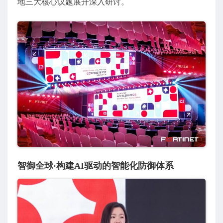
地三大核心议题展开深入研讨。
智御全球·构建AI驱动的智能化防御体系