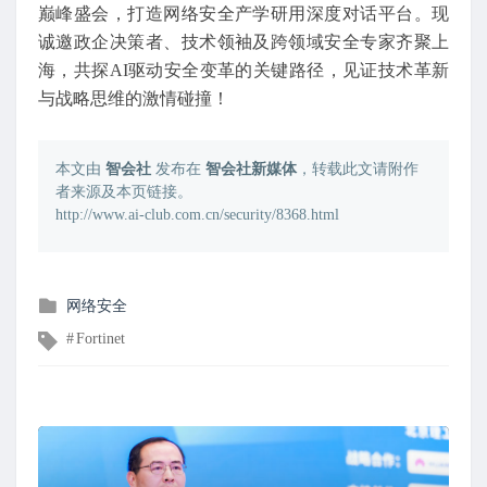
巅峰盛会，打造网络安全产学研用深度对话平台。现
诚邀政企决策者、技术领袖及跨领域安全专家齐聚上
海，共探AI驱动安全变革的关键路径，见证技术革新
与战略思维的激情碰撞！
本文由
智会社
发布在
智会社新媒体
，转载此文请附作
者来源及本页链接。
http://www.ai-club.com.cn/security/8368.html
发
网络安全
布
文
Fortinet
在
章
标
签