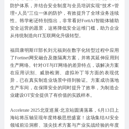
防护体系，并结合安全制度与全员培训实现“技术+管
理+人员”三位一体的防护，有效提升了全球业务连续
性。韩学彬还特别指出，非常看好FortiAI智能体辅助
安全运营的愿景，这将降低安全运维门槛，助力企业
从传统制造向IT互联网化升级转型。
福田康明斯IT部长刘元福则在数字化转型过程中应用
了Fortinet网安融合及微隔离方案，并将其延伸应用到
生产网络。针对OT与IT网络的差异特点，该解决方案
在应用识别、威胁检测、虚拟补丁等方面的表现优
异，已在真实制造业场景中得到验证。方案成功落地
生产车间，在保障安全的同时提升了效率，为制造企
业建设OT安全提供了有价值的实践样本。
Accelerate 2025北亚巡展·北京站圆满落幕，6月13日上
海站将压轴呈现年度终极思想盛宴！这场集结AI安全
领域前沿洞察、顶尖技术方案与产业实战经验的年度