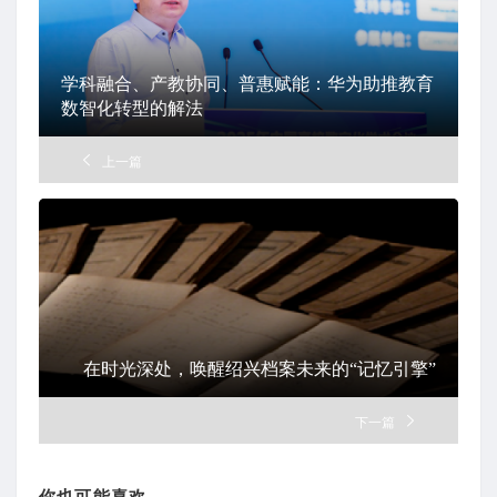
学科融合、产教协同、普惠赋能：华为助推教育
数智化转型的解法
上一篇
在时光深处，唤醒绍兴档案未来的“记忆引擎”
下一篇
你也可能喜欢