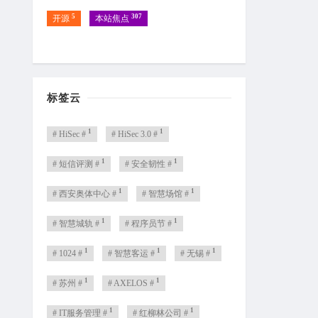
5
307
开源
本站焦点
标签云
1
1
# HiSec #
# HiSec 3.0 #
1
1
# 短信评测 #
# 安全韧性 #
1
1
# 西安奥体中心 #
# 智慧场馆 #
1
1
# 智慧城轨 #
# 程序员节 #
1
1
1
# 1024 #
# 智慧客运 #
# 无锡 #
1
1
# 苏州 #
# AXELOS #
1
1
# IT服务管理 #
# 红柳林公司 #