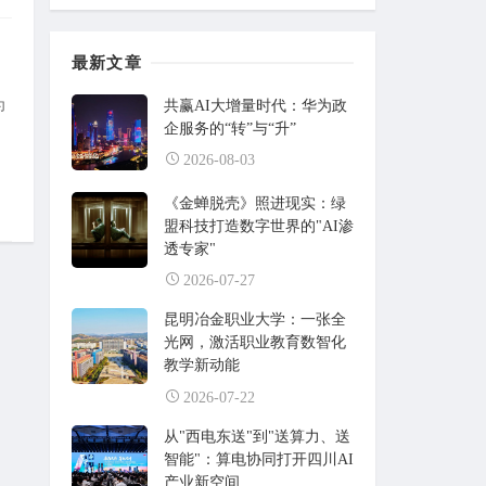
最新文章
为
共赢AI大增量时代：华为政
企服务的“转”与“升”
2026-08-03
《金蝉脱壳》照进现实：绿
盟科技打造数字世界的"AI渗
透专家"
2026-07-27
昆明冶金职业大学：一张全
光网，激活职业教育数智化
教学新动能
2026-07-22
从"西电东送"到"送算力、送
智能"：算电协同打开四川AI
产业新空间