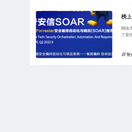
榜上
网络
了更快
智