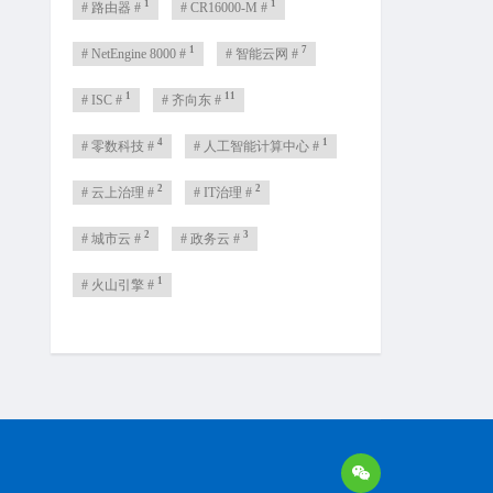
1
1
# 路由器 #
# CR16000-M #
1
7
# NetEngine 8000 #
# 智能云网 #
1
11
# ISC #
# 齐向东 #
4
1
# 零数科技 #
# 人工智能计算中心 #
2
2
# 云上治理 #
# IT治理 #
2
3
# 城市云 #
# 政务云 #
1
# 火山引擎 #