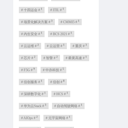
1
1
# 十四运会 #
# ITIL #
3
1
# 场景化解决方案 #
# CMMI5 #
1
1
# 内生安全 #
# BCS 2021 #
2
1
3
# 云运维 #
# 云运营 #
# 重庆 #
2
2
1
# 芯片 #
# 智擎 #
# 衢黄高速 #
9
5
# F5G #
# 中亦科技 #
1
8
# 信创服务 #
# 信创 #
1
1
# 深耕数字化 #
# HCS #
3
1
# 华为云Stack #
# 自动驾驶网络 #
2
1
# AIOps #
# 元宇宙网络 #