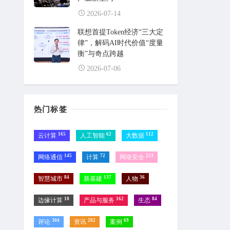
2026-07-14
联想首提Token经济“三大定
律”，解码AI时代价值“度量
衡”与奇点跨越
2026-07-06
热门标签
165
62
112
云计算
人工智能
大数据
145
72
223
网络通信
计算
网络安全
84
137
36
智慧城市
新基建
人物
10
162
84
边缘计算
产品与服务
生态
304
282
69
评论
资讯
案例