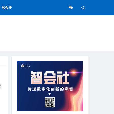
智会评
然