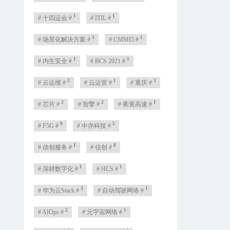
1
1
# 十四运会 #
# ITIL #
3
1
# 场景化解决方案 #
# CMMI5 #
1
1
# 内生安全 #
# BCS 2021 #
2
1
3
# 云运维 #
# 云运营 #
# 重庆 #
2
2
1
# 芯片 #
# 智擎 #
# 衢黄高速 #
9
5
# F5G #
# 中亦科技 #
1
8
# 信创服务 #
# 信创 #
1
1
# 深耕数字化 #
# HCS #
3
1
# 华为云Stack #
# 自动驾驶网络 #
2
1
# AIOps #
# 元宇宙网络 #