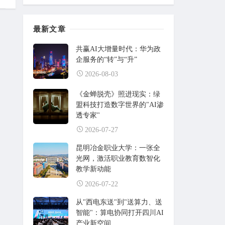
最新文章
共赢AI大增量时代：华为政
企服务的“转”与“升”
2026-08-03
《金蝉脱壳》照进现实：绿
盟科技打造数字世界的"AI渗
透专家"
2026-07-27
昆明冶金职业大学：一张全
光网，激活职业教育数智化
教学新动能
2026-07-22
从"西电东送"到"送算力、送
智能"：算电协同打开四川AI
产业新空间