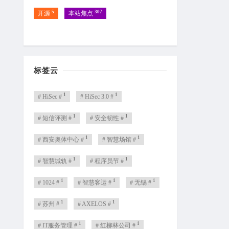
5
307
开源
本站焦点
标签云
1
1
# HiSec #
# HiSec 3.0 #
1
1
# 短信评测 #
# 安全韧性 #
1
1
# 西安奥体中心 #
# 智慧场馆 #
1
1
# 智慧城轨 #
# 程序员节 #
1
1
1
# 1024 #
# 智慧客运 #
# 无锡 #
1
1
# 苏州 #
# AXELOS #
1
1
# IT服务管理 #
# 红柳林公司 #