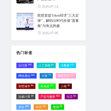
2026-07-14
联想首提Token经济“三大定
律”，解码AI时代价值“度量
衡”与奇点跨越
2026-07-06
热门标签
165
62
112
云计算
人工智能
大数据
145
72
223
网络通信
计算
网络安全
84
137
36
智慧城市
新基建
人物
10
162
84
边缘计算
产品与服务
生态
304
282
69
评论
资讯
案例