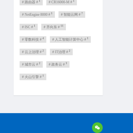
1
1
# 路由器 #
# CR16000-M #
1
7
# NetEngine 8000 #
# 智能云网 #
1
11
# ISC #
# 齐向东 #
4
1
# 零数科技 #
# 人工智能计算中心 #
2
2
# 云上治理 #
# IT治理 #
2
3
# 城市云 #
# 政务云 #
1
# 火山引擎 #