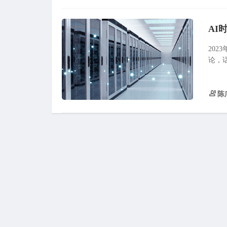
AI
202
论，
陈