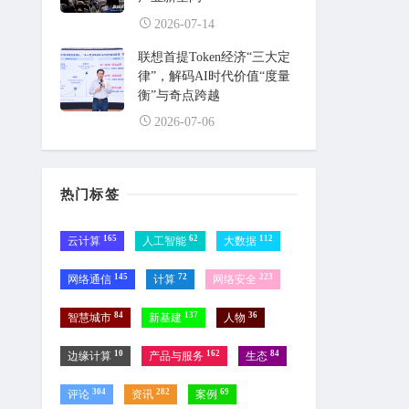
2026-07-14
联想首提Token经济“三大定
律”，解码AI时代价值“度量
衡”与奇点跨越
2026-07-06
热门标签
165
62
112
云计算
人工智能
大数据
145
72
223
网络通信
计算
网络安全
84
137
36
智慧城市
新基建
人物
10
162
84
边缘计算
产品与服务
生态
304
282
69
评论
资讯
案例