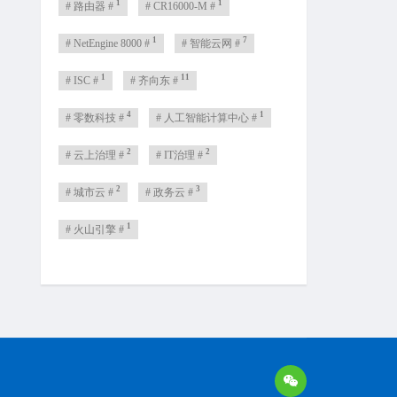
1
1
# 路由器 #
# CR16000-M #
1
7
# NetEngine 8000 #
# 智能云网 #
1
11
# ISC #
# 齐向东 #
4
1
# 零数科技 #
# 人工智能计算中心 #
2
2
# 云上治理 #
# IT治理 #
2
3
# 城市云 #
# 政务云 #
1
# 火山引擎 #