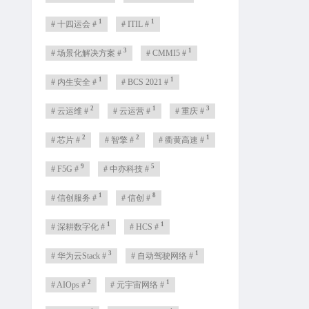
1
1
# 十四运会 #
# ITIL #
3
1
# 场景化解决方案 #
# CMMI5 #
1
1
# 内生安全 #
# BCS 2021 #
2
1
3
# 云运维 #
# 云运营 #
# 重庆 #
2
2
1
# 芯片 #
# 智擎 #
# 衢黄高速 #
9
5
# F5G #
# 中亦科技 #
1
8
# 信创服务 #
# 信创 #
1
1
# 深耕数字化 #
# HCS #
3
1
# 华为云Stack #
# 自动驾驶网络 #
2
1
# AIOps #
# 元宇宙网络 #