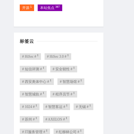
5
307
开源
本站焦点
标签云
1
1
# HiSec #
# HiSec 3.0 #
1
1
# 短信评测 #
# 安全韧性 #
1
1
# 西安奥体中心 #
# 智慧场馆 #
1
1
# 智慧城轨 #
# 程序员节 #
1
1
1
# 1024 #
# 智慧客运 #
# 无锡 #
1
1
# 苏州 #
# AXELOS #
1
1
# IT服务管理 #
# 红柳林公司 #