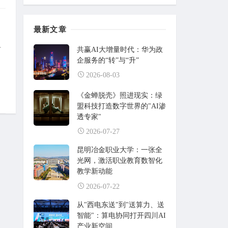
最新文章
讨
共赢AI大增量时代：华为政
企服务的“转”与“升”
2026-08-03
《金蝉脱壳》照进现实：绿
盟科技打造数字世界的"AI渗
透专家"
2026-07-27
昆明冶金职业大学：一张全
光网，激活职业教育数智化
教学新动能
2026-07-22
从"西电东送"到"送算力、送
智能"：算电协同打开四川AI
产业新空间