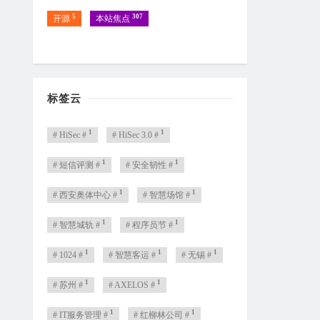
5
307
开源
本站焦点
标签云
1
1
# HiSec #
# HiSec 3.0 #
1
1
# 短信评测 #
# 安全韧性 #
1
1
# 西安奥体中心 #
# 智慧场馆 #
1
1
# 智慧城轨 #
# 程序员节 #
1
1
1
# 1024 #
# 智慧客运 #
# 无锡 #
1
1
# 苏州 #
# AXELOS #
1
1
# IT服务管理 #
# 红柳林公司 #