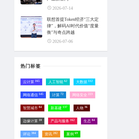
2026-07-14
联想首提Token经济“三大定
律”，解码AI时代价值“度量
衡”与奇点跨越
2026-07-06
热门标签
165
62
112
云计算
人工智能
大数据
145
72
223
网络通信
计算
网络安全
84
137
36
智慧城市
新基建
人物
10
162
84
边缘计算
产品与服务
生态
304
282
69
评论
资讯
案例