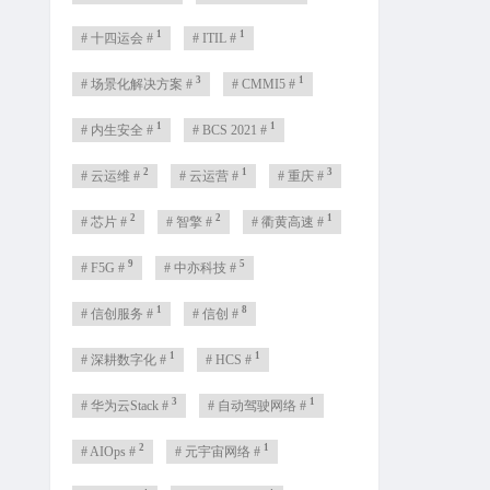
1
1
# 十四运会 #
# ITIL #
3
1
# 场景化解决方案 #
# CMMI5 #
1
1
# 内生安全 #
# BCS 2021 #
2
1
3
# 云运维 #
# 云运营 #
# 重庆 #
2
2
1
# 芯片 #
# 智擎 #
# 衢黄高速 #
9
5
# F5G #
# 中亦科技 #
1
8
# 信创服务 #
# 信创 #
1
1
# 深耕数字化 #
# HCS #
3
1
# 华为云Stack #
# 自动驾驶网络 #
2
1
# AIOps #
# 元宇宙网络 #