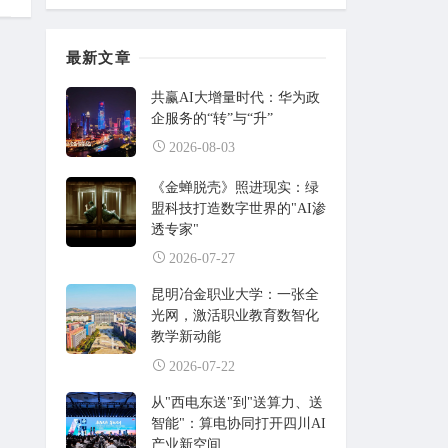
最新文章
共赢AI大增量时代：华为政
企服务的“转”与“升”
2026-08-03
《金蝉脱壳》照进现实：绿
盟科技打造数字世界的"AI渗
透专家"
2026-07-27
昆明冶金职业大学：一张全
光网，激活职业教育数智化
教学新动能
2026-07-22
从"西电东送"到"送算力、送
智能"：算电协同打开四川AI
产业新空间