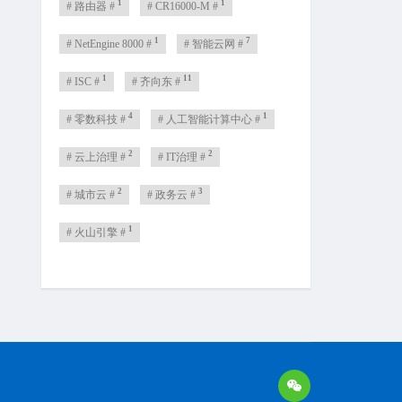
1
1
# 路由器 #
# CR16000-M #
1
7
# NetEngine 8000 #
# 智能云网 #
1
11
# ISC #
# 齐向东 #
4
1
# 零数科技 #
# 人工智能计算中心 #
2
2
# 云上治理 #
# IT治理 #
2
3
# 城市云 #
# 政务云 #
1
# 火山引擎 #