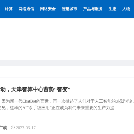
计算
网络通信
网络安全
智慧城市
产品与服务
生态
人物
涌动，天津智算中心蓄势“智变”
，因为新一代ChatBot的面世，再一次掀起了人们对于人工智能的热烈讨论
见，这样的AI“杀手级应用”正在成为我们未来重要的生产力提 ...
广成
2023-03-17