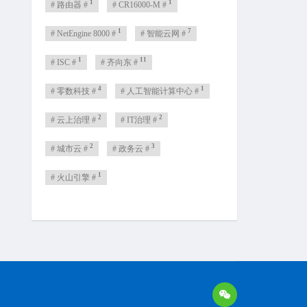
1
1
# 路由器 #
# CR16000-M #
1
7
# NetEngine 8000 #
# 智能云网 #
1
11
# ISC #
# 齐向东 #
4
1
# 零数科技 #
# 人工智能计算中心 #
2
2
# 云上治理 #
# IT治理 #
2
3
# 城市云 #
# 政务云 #
1
# 火山引擎 #