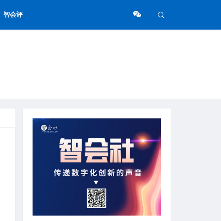
智会评
。