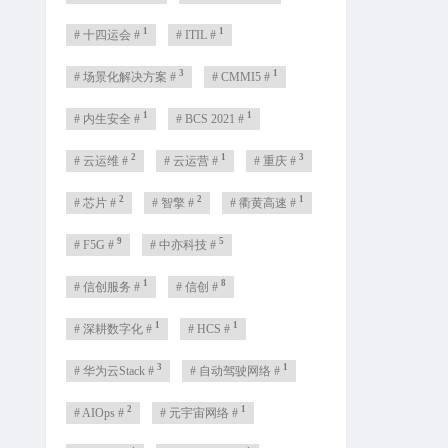
1
1
# 十四运会 #
# ITIL #
3
1
# 场景化解决方案 #
# CMMI5 #
1
1
# 内生安全 #
# BCS 2021 #
2
1
3
# 云运维 #
# 云运营 #
# 重庆 #
2
2
1
# 芯片 #
# 智擎 #
# 衢黄高速 #
9
5
# F5G #
# 中亦科技 #
1
8
# 信创服务 #
# 信创 #
1
1
# 深耕数字化 #
# HCS #
3
1
# 华为云Stack #
# 自动驾驶网络 #
2
1
# AIOps #
# 元宇宙网络 #