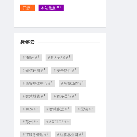
5
307
开源
本站焦点
标签云
1
1
# HiSec #
# HiSec 3.0 #
1
1
# 短信评测 #
# 安全韧性 #
1
1
# 西安奥体中心 #
# 智慧场馆 #
1
1
# 智慧城轨 #
# 程序员节 #
1
1
1
# 1024 #
# 智慧客运 #
# 无锡 #
1
1
# 苏州 #
# AXELOS #
1
1
# IT服务管理 #
# 红柳林公司 #