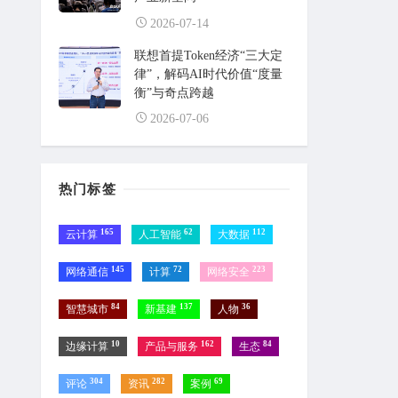
2026-07-14
联想首提Token经济“三大定
律”，解码AI时代价值“度量
衡”与奇点跨越
2026-07-06
热门标签
165
62
112
云计算
人工智能
大数据
145
72
223
网络通信
计算
网络安全
84
137
36
智慧城市
新基建
人物
10
162
84
边缘计算
产品与服务
生态
304
282
69
评论
资讯
案例