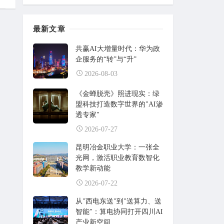
最新文章
共赢AI大增量时代：华为政
企服务的“转”与“升”
2026-08-03
《金蝉脱壳》照进现实：绿
盟科技打造数字世界的"AI渗
透专家"
2026-07-27
昆明冶金职业大学：一张全
光网，激活职业教育数智化
教学新动能
2026-07-22
从"西电东送"到"送算力、送
智能"：算电协同打开四川AI
产业新空间