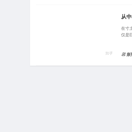
从中
在寸
仅是巨
康