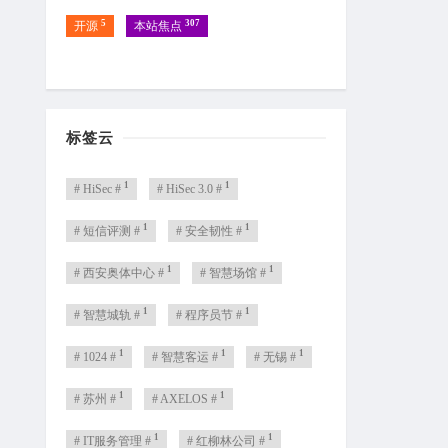
5
307
开源
本站焦点
标签云
1
1
# HiSec #
# HiSec 3.0 #
1
1
# 短信评测 #
# 安全韧性 #
1
1
# 西安奥体中心 #
# 智慧场馆 #
1
1
# 智慧城轨 #
# 程序员节 #
1
1
1
# 1024 #
# 智慧客运 #
# 无锡 #
1
1
# 苏州 #
# AXELOS #
1
1
# IT服务管理 #
# 红柳林公司 #