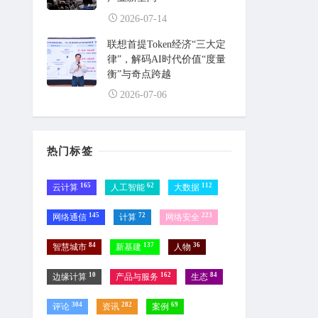
2026-07-14
联想首提Token经济“三大定
律”，解码AI时代价值“度量
衡”与奇点跨越
2026-07-06
热门标签
165
62
112
云计算
人工智能
大数据
145
72
223
网络通信
计算
网络安全
84
137
36
智慧城市
新基建
人物
10
162
84
边缘计算
产品与服务
生态
304
282
69
评论
资讯
案例