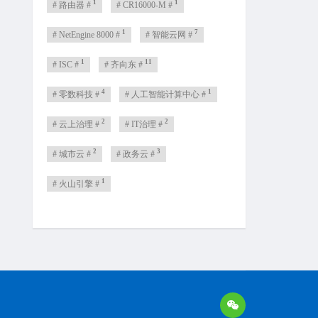
1
1
# 路由器 #
# CR16000-M #
1
7
# NetEngine 8000 #
# 智能云网 #
1
11
# ISC #
# 齐向东 #
4
1
# 零数科技 #
# 人工智能计算中心 #
2
2
# 云上治理 #
# IT治理 #
2
3
# 城市云 #
# 政务云 #
1
# 火山引擎 #