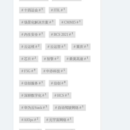
1
1
# 十四运会 #
# ITIL #
3
1
# 场景化解决方案 #
# CMMI5 #
1
1
# 内生安全 #
# BCS 2021 #
2
1
3
# 云运维 #
# 云运营 #
# 重庆 #
2
2
1
# 芯片 #
# 智擎 #
# 衢黄高速 #
9
5
# F5G #
# 中亦科技 #
1
8
# 信创服务 #
# 信创 #
1
1
# 深耕数字化 #
# HCS #
3
1
# 华为云Stack #
# 自动驾驶网络 #
2
1
# AIOps #
# 元宇宙网络 #