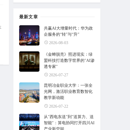
最新文章
不
共赢AI大增量时代：华为政
企服务的“转”与“升”
2026-08-03
《金蝉脱壳》照进现实：绿
盟科技打造数字世界的"AI渗
透专家"
2026-07-27
昆明冶金职业大学：一张全
光网，激活职业教育数智化
教学新动能
2026-07-22
从"西电东送"到"送算力、送
智能"：算电协同打开四川AI
产业新空间