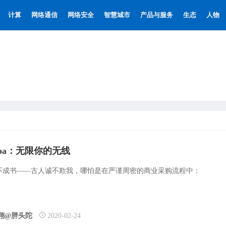
计算
网络通信
网络安全
智慧城市
产品与服务
生态
人物
uba：无限你的无线
不成书——古人诚不欺我，哪怕是在严谨周密的商业采购流程中：
翔@胖头陀
2020-02-24