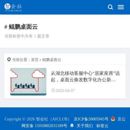
# 鲲鹏桌面云
当前标签中共有 1 篇文章
当前位置：
首页
» 鲲鹏桌面云
从湖北移动客服中心“居家座席”说
起，桌面云焕发数字化办公新光
彩
2020-04-07
Copyright © 2026 智会社（AICLUB）
京ICP备20005945号
京公
网安备 11010802031189号
关于我们
标签云