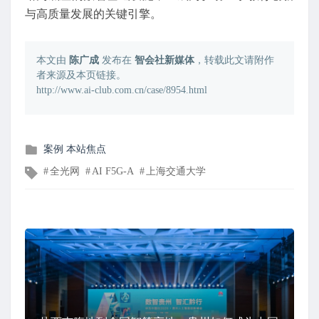
与高质量发展的关键引擎。
本文由
陈广成
发布在
智会社新媒体
，转载此文请附作
者来源及本页链接。
http://www.ai-club.com.cn/case/8954.html
发
案例
本站焦点
布
文
全光网
AI F5G-A
上海交通大学
在
章
标
签