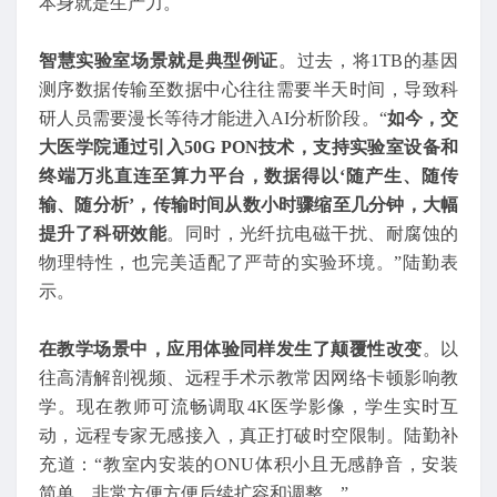
本身就是生产力。
智慧实验室场景就是典型例证
。过去，将1TB的基因
测序数据传输至数据中心往往需要半天时间，导致科
研人员需要漫长等待才能进入AI分析阶段。“
如今，交
大医学院通过引入50G PON技术，支持实验室设备和
终端万兆直连至算力平台，数据得以‘随产生、随传
输、随分析’，传输时间从数小时骤缩至几分钟，大幅
提升了科研效能
。同时，光纤抗电磁干扰、耐腐蚀的
物理特性，也完美适配了严苛的实验环境。”陆勤表
示。
在教学场景中，应用体验同样发生了颠覆性改变
。以
往高清解剖视频、远程手术示教常因网络卡顿影响教
学。现在教师可流畅调取4K医学影像，学生实时互
动，远程专家无感接入，真正打破时空限制。陆勤补
充道：“教室内安装的ONU体积小且无感静音，安装
简单，非常方便方便后续扩容和调整。”