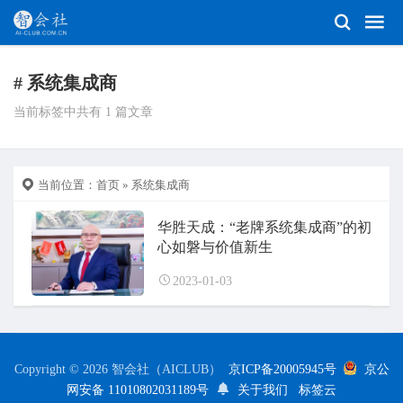
# 系统集成商
当前标签中共有 1 篇文章
当前位置：
首页
» 系统集成商
华胜天成：“老牌系统集成商”的初
心如磐与价值新生
2023-01-03
Copyright © 2026 智会社（AICLUB）
京ICP备20005945号
京公
网安备 11010802031189号
关于我们
标签云