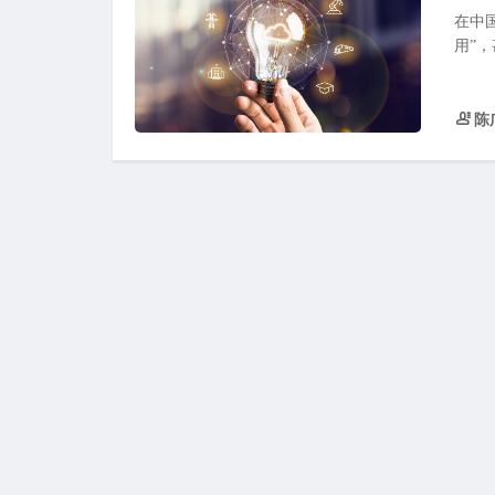
在中
用”
陈