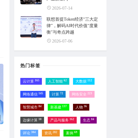
2026-07-14
联想首提Token经济“三大定
律”，解码AI时代价值“度量
衡”与奇点跨越
2026-07-06
热门标签
165
62
112
云计算
人工智能
大数据
145
72
223
网络通信
计算
网络安全
84
137
36
智慧城市
新基建
人物
10
162
84
边缘计算
产品与服务
生态
304
282
69
评论
资讯
案例