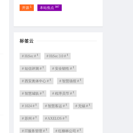
5
307
开源
本站焦点
全
标签云
1
1
# HiSec #
# HiSec 3.0 #
1
1
# 短信评测 #
# 安全韧性 #
算
1
1
# 西安奥体中心 #
# 智慧场馆 #
1
1
# 智慧城轨 #
# 程序员节 #
1
1
1
# 1024 #
# 智慧客运 #
# 无锡 #
1
1
# 苏州 #
# AXELOS #
1
1
# IT服务管理 #
# 红柳林公司 #