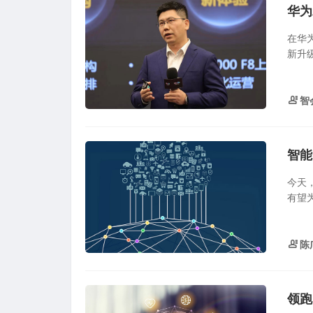
华为
在华
新升级
智
智能
今天，
有望为
陈
领跑