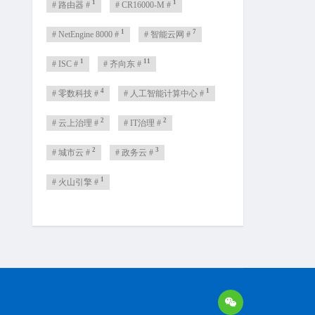
1
1
# 路由器 #
# CR16000-M #
1
7
# NetEngine 8000 #
# 智能云网 #
1
11
# ISC #
# 齐向东 #
4
1
# 零数科技 #
# 人工智能计算中心 #
2
2
# 云上治理 #
# IT治理 #
2
3
# 城市云 #
# 政务云 #
1
# 火山引擎 #