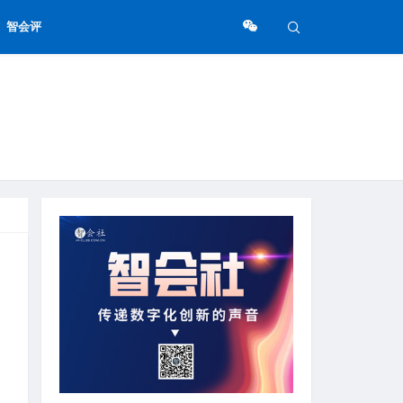
智会评
做答
，