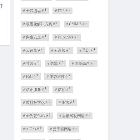
好
1
1
# 十四运会 #
# ITIL #
3
1
# 场景化解决方案 #
# CMMI5 #
1
1
# 内生安全 #
# BCS 2021 #
2
1
3
# 云运维 #
# 云运营 #
# 重庆 #
2
2
1
# 芯片 #
# 智擎 #
# 衢黄高速 #
9
5
# F5G #
# 中亦科技 #
1
8
# 信创服务 #
# 信创 #
1
1
# 深耕数字化 #
# HCS #
3
1
# 华为云Stack #
# 自动驾驶网络 #
2
1
# AIOps #
# 元宇宙网络 #