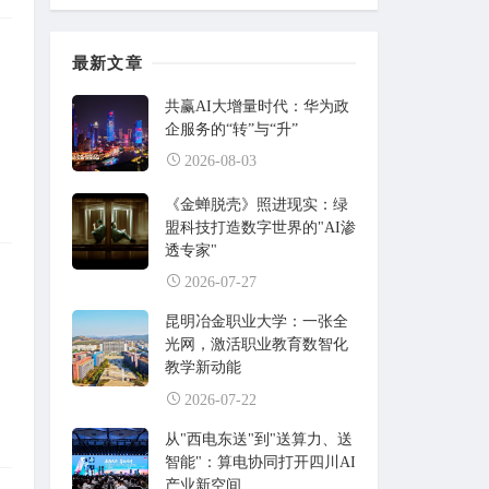
接底座
最新文章
共赢AI大增量时代：华为政
企服务的“转”与“升”
2026-08-03
《金蝉脱壳》照进现实：绿
盟科技打造数字世界的"AI渗
透专家"
2026-07-27
昆明冶金职业大学：一张全
，
光网，激活职业教育数智化
教学新动能
2026-07-22
从"西电东送"到"送算力、送
智能"：算电协同打开四川AI
产业新空间