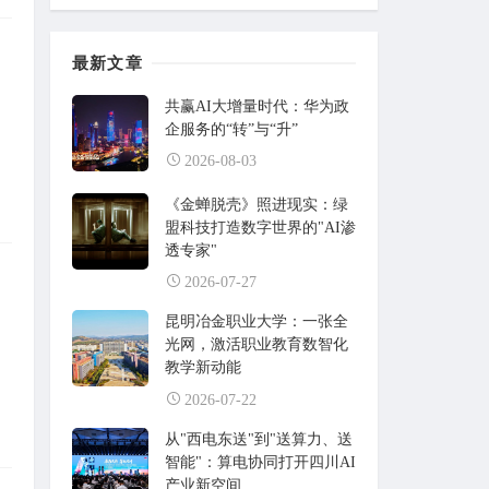
最新文章
共赢AI大增量时代：华为政
企服务的“转”与“升”
2026-08-03
《金蝉脱壳》照进现实：绿
盟科技打造数字世界的"AI渗
透专家"
2026-07-27
？
昆明冶金职业大学：一张全
。
光网，激活职业教育数智化
教学新动能
2026-07-22
从"西电东送"到"送算力、送
智能"：算电协同打开四川AI
产业新空间