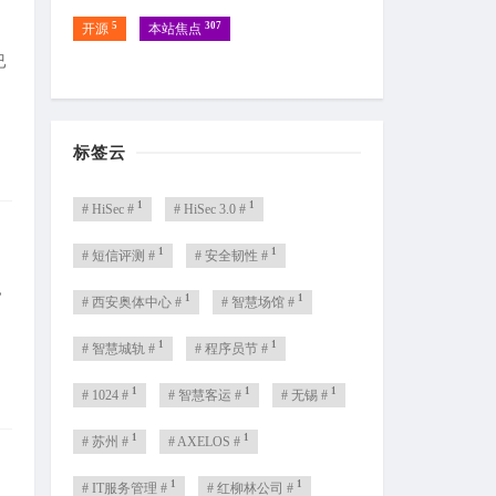
5
307
开源
本站焦点
已
标签云
1
1
# HiSec #
# HiSec 3.0 #
1
1
# 短信评测 #
# 安全韧性 #
，
1
1
# 西安奥体中心 #
# 智慧场馆 #
1
1
# 智慧城轨 #
# 程序员节 #
1
1
1
# 1024 #
# 智慧客运 #
# 无锡 #
1
1
# 苏州 #
# AXELOS #
1
1
# IT服务管理 #
# 红柳林公司 #