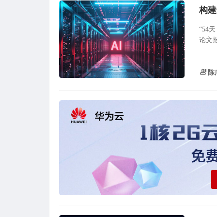
“54
论文
陈