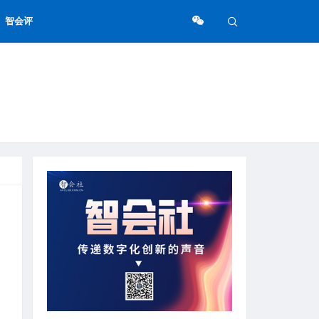
智会评
，