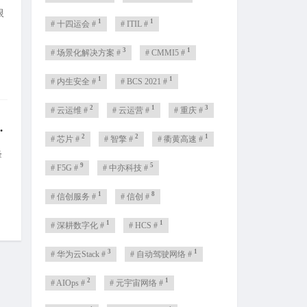
限
1
1
# 十四运会 #
# ITIL #
3
1
# 场景化解决方案 #
# CMMI5 #
1
1
# 内生安全 #
# BCS 2021 #
2
1
3
# 云运维 #
# 云运营 #
# 重庆 #
锁AI创新双重力量
2
2
1
# 芯片 #
# 智擎 #
# 衢黄高速 #
峰
9
5
# F5G #
# 中亦科技 #
1
8
# 信创服务 #
# 信创 #
1
1
# 深耕数字化 #
# HCS #
3
1
# 华为云Stack #
# 自动驾驶网络 #
2
1
# AIOps #
# 元宇宙网络 #