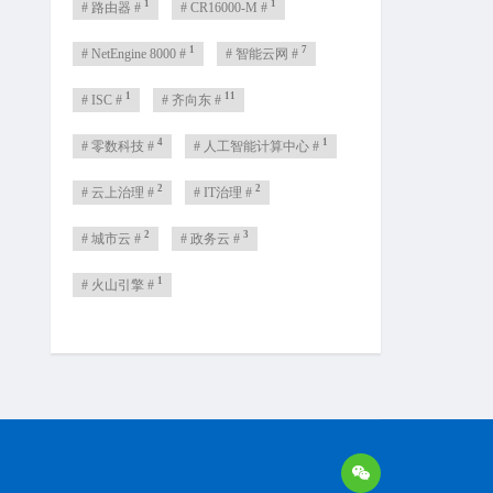
1
1
# 路由器 #
# CR16000-M #
1
7
# NetEngine 8000 #
# 智能云网 #
1
11
# ISC #
# 齐向东 #
4
1
# 零数科技 #
# 人工智能计算中心 #
2
2
# 云上治理 #
# IT治理 #
2
3
# 城市云 #
# 政务云 #
1
# 火山引擎 #