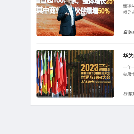
连续两
领导者
陈
一年
会第
陈