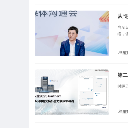
从“
当A
络，
陈
第二
时隔
陈