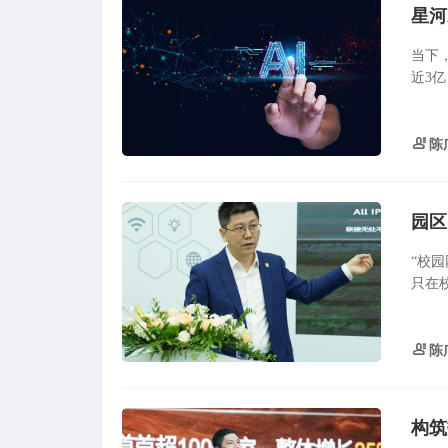
星河
当下
近3亿
陈
园区
“校
只在
陈
构筑