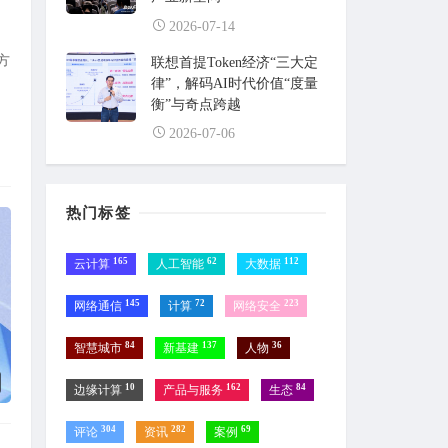
么？
2026-07-14
方
联想首提Token经济“三大定
律”，解码AI时代价值“度量
衡”与奇点跨越
2026-07-06
热门标签
165
62
112
云计算
人工智能
大数据
145
72
223
网络通信
计算
网络安全
84
137
36
智慧城市
新基建
人物
10
162
84
边缘计算
产品与服务
生态
304
282
69
评论
资讯
案例