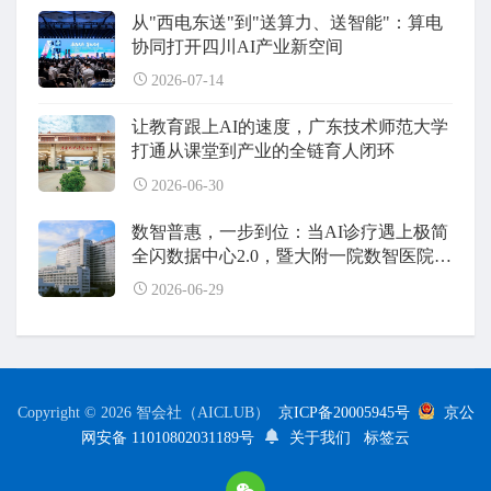
从"西电东送"到"送算力、送智能"：算电
协同打开四川AI产业新空间
2026-07-14
让教育跟上AI的速度，广东技术师范大学
打通从课堂到产业的全链育人闭环
2026-06-30
数智普惠，一步到位：当AI诊疗遇上极简
全闪数据中心2.0，暨大附一院数智医院建
设全面升级
2026-06-29
Copyright © 2026 智会社（AICLUB）
京ICP备20005945号
京公
网安备 11010802031189号
关于我们
标签云