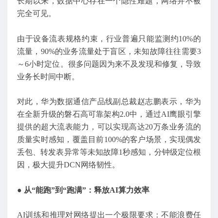
长期以来，数据中心存在一个隐性难题，网络并不被
完全可见。
由于设备流表规格约束，行业普遍只能监测约10%的
流量，90%的业务流量处于盲区，未知故障往往需要3
～6小时定位。很多问题因为来不及发现和修复，导致
业务长时间中断。
对此，华为数据通信产品线副总裁赵志鹏表示，华为
在全新升级的磐石高可靠架构2.0中，通过AI鹰眼引擎
提供的超大流表能力，可以实现高达20万条业务流的
质量实时感知，覆盖目前100%的客户场景，实现偶发
丢包、转发表异常等未知故障1秒感知，分钟级定位根
因，极大提升DCN网络韧性。
●
从
“能跑”到“跑满”：释放AI算力效率
AI训练和推理对网络提出一个极限要求：不能浪费任