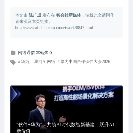
本文由
陈广成
发布在
智会社新媒体
，转载此文请附作
者来源及本页链接。
http://www.ai-club.com.cn/network/8847.html
发
网络通信
本站焦点
布
文
华为
星河AI网络
华为中国合作伙伴大会2026
在
章
标
签
“伙伴+华为”：共筑AI时代数智新基建，跃升AI
新价值