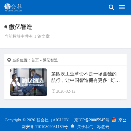
# 微亿智造
当前标签中共有 1 篇文章
当前位置：
首页
» 微亿智造
第四次工业革命不是一场孤独的
航行，让中国智造拥有更多 “灯
塔”
2020-02-12
Copyright © 2026 智会社（AICLUB）
京ICP备20005945号
京公
网安备 11010802031189号
关于我们
标签云