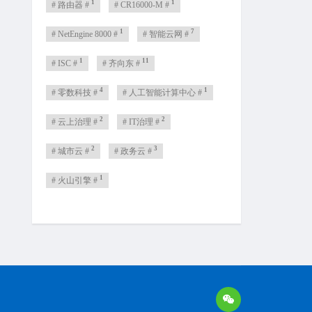
1
1
# 路由器 #
# CR16000-M #
1
7
# NetEngine 8000 #
# 智能云网 #
1
11
# ISC #
# 齐向东 #
4
1
# 零数科技 #
# 人工智能计算中心 #
2
2
# 云上治理 #
# IT治理 #
2
3
# 城市云 #
# 政务云 #
1
# 火山引擎 #