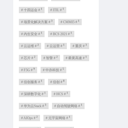
1
1
# 十四运会 #
# ITIL #
3
1
# 场景化解决方案 #
# CMMI5 #
1
1
# 内生安全 #
# BCS 2021 #
2
1
3
# 云运维 #
# 云运营 #
# 重庆 #
2
2
1
# 芯片 #
# 智擎 #
# 衢黄高速 #
9
5
# F5G #
# 中亦科技 #
1
8
# 信创服务 #
# 信创 #
1
1
# 深耕数字化 #
# HCS #
3
1
# 华为云Stack #
# 自动驾驶网络 #
2
1
# AIOps #
# 元宇宙网络 #