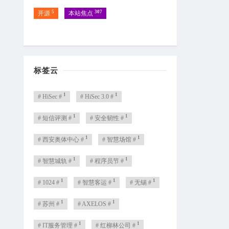
5
307
开源
本站焦点
标签云
1
1
# HiSec #
# HiSec 3.0 #
1
1
# 短信评测 #
# 安全韧性 #
1
1
# 西安奥体中心 #
# 智慧场馆 #
1
1
# 智慧城轨 #
# 程序员节 #
1
1
1
# 1024 #
# 智慧客运 #
# 无锡 #
1
1
# 苏州 #
# AXELOS #
1
1
# IT服务管理 #
# 红柳林公司 #