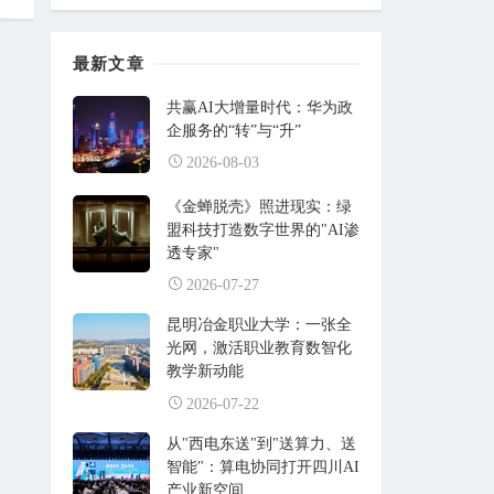
最新文章
共赢AI大增量时代：华为政
企服务的“转”与“升”
2026-08-03
《金蝉脱壳》照进现实：绿
盟科技打造数字世界的"AI渗
透专家"
2026-07-27
昆明冶金职业大学：一张全
光网，激活职业教育数智化
教学新动能
2026-07-22
从"西电东送"到"送算力、送
智能"：算电协同打开四川AI
产业新空间