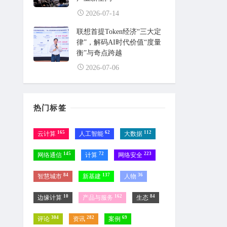
2026-07-14
联想首提Token经济“三大定
律”，解码AI时代价值“度量
衡”与奇点跨越
2026-07-06
热门标签
165
62
112
云计算
人工智能
大数据
145
72
223
网络通信
计算
网络安全
84
137
36
智慧城市
新基建
人物
10
162
84
边缘计算
产品与服务
生态
304
282
69
评论
资讯
案例