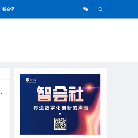
智会评
A万兆全光网照进百年医学殿堂