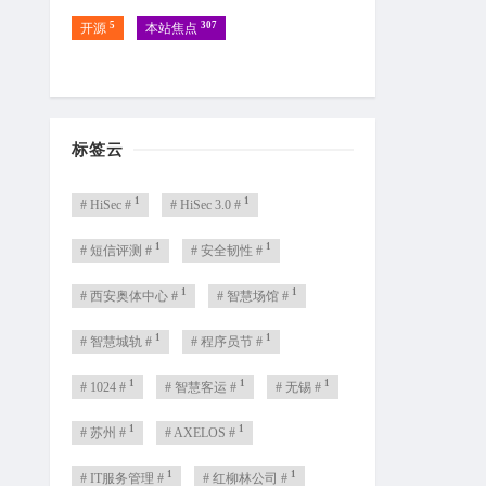
5
307
开源
本站焦点
标签云
1
1
# HiSec #
# HiSec 3.0 #
1
1
# 短信评测 #
# 安全韧性 #
1
1
# 西安奥体中心 #
# 智慧场馆 #
1
1
# 智慧城轨 #
# 程序员节 #
1
1
1
# 1024 #
# 智慧客运 #
# 无锡 #
1
1
# 苏州 #
# AXELOS #
1
1
# IT服务管理 #
# 红柳林公司 #