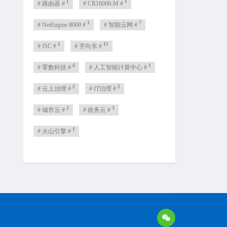
1
1
# 路由器 #
# CR16000-M #
1
7
# NetEngine 8000 #
# 智能云网 #
1
11
# ISC #
# 齐向东 #
4
1
# 零数科技 #
# 人工智能计算中心 #
2
2
# 云上治理 #
# IT治理 #
2
3
# 城市云 #
# 政务云 #
1
# 火山引擎 #