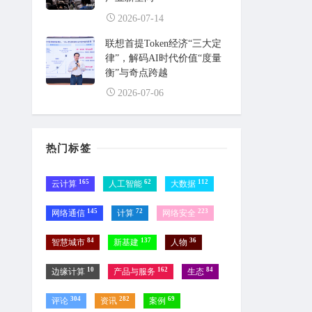
2026-07-14
联想首提Token经济“三大定
律”，解码AI时代价值“度量
衡”与奇点跨越
2026-07-06
热门标签
165
62
112
云计算
人工智能
大数据
145
72
223
网络通信
计算
网络安全
84
137
36
智慧城市
新基建
人物
10
162
84
边缘计算
产品与服务
生态
304
282
69
评论
资讯
案例