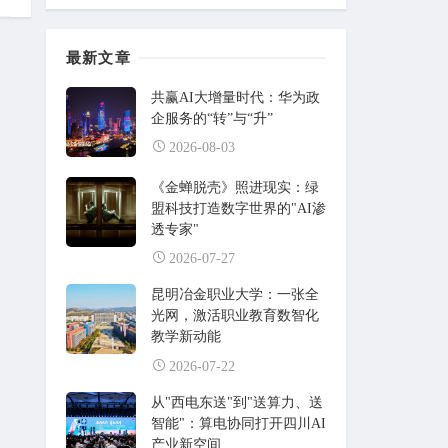
最新文章
共赢AI大增量时代：华为政
企服务的“转”与“升”
2026-08-03
《金蝉脱壳》照进现实：绿
盟科技打造数字世界的"AI渗
透专家"
2026-07-27
昆明冶金职业大学：一张全
光网，激活职业教育数智化
教学新动能
2026-07-22
从"西电东送"到"送算力、送
智能"：算电协同打开四川AI
产业新空间