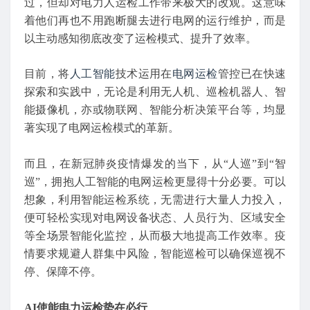
过，但却对电力人运检工作带来极大的改观。这意味
着他们再也不用跑断腿去进行电网的运行维护，而是
以主动感知彻底改变了运检模式、提升了效率。
目前，将
人工智能
技术运用在
电网运检
管控已在快速
探索和实践中，无论是利用无人机、巡检机器人、智
能摄像机，亦或物联网、智能分析决策平台等，均显
著实现了电网运检模式的革新。
而且，在新冠肺炎疫情爆发的当下，从“人巡”到“智
巡”，拥抱人工智能的电网运检更显得十分必要。可以
想象，利用智能运检系统，无需进行大量人力投入，
便可轻松实现对电网设备状态、人员行为、区域安全
等全场景智能化监控，从而极大地提高工作效率。疫
情要求规避人群集中风险，智能巡检可以确保巡视不
停、保障不停。
AI使能电力运检势在必行