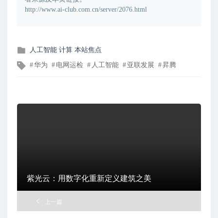
http://www.ai-club.com.cn/server/2076.html
发
人工智能
计算
本站焦点
布
文
华为
电网运检
人工智能
亚联发展
昇腾
在
章
标
签
紫光云：用数字化重新定义建筑之美
上一篇