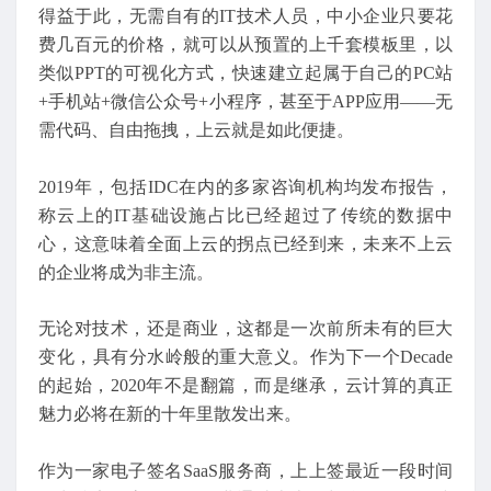
得益于此，无需自有的IT技术人员，中小企业只要花
费几百元的价格，就可以从预置的上千套模板里，以
类似PPT的可视化方式，快速建立起属于自己的PC站
+手机站+微信公众号+小程序，甚至于APP应用——无
需代码、自由拖拽，上云就是如此便捷。
2019年，包括IDC在内的多家咨询机构均发布报告，
称云上的IT基础设施占比已经超过了传统的数据中
心，这意味着全面上云的拐点已经到来，未来不上云
的企业将成为非主流。
无论对技术，还是商业，这都是一次前所未有的巨大
变化，具有分水岭般的重大意义。作为下一个Decade
的起始，2020年不是翻篇，而是继承，云计算的真正
魅力必将在新的十年里散发出来。
作为一家电子签名SaaS服务商，上上签最近一段时间