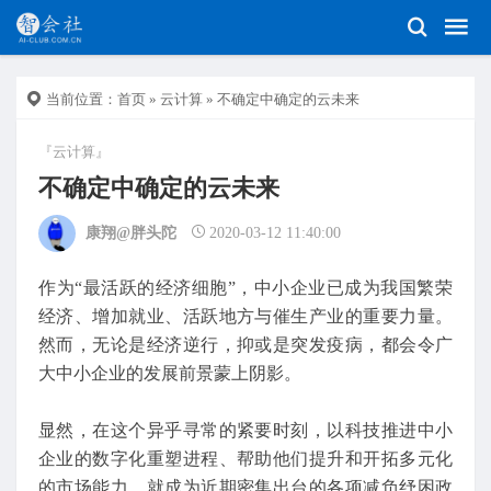
当前位置：
首页
»
云计算
» 不确定中确定的云未来
『云计算』
不确定中确定的云未来
康翔@胖头陀
2020-03-12 11:40:00
作为“最活跃的经济细胞”，中小企业已成为我国繁荣
经济、增加就业、活跃地方与催生产业的重要力量。
然而，无论是经济逆行，抑或是突发疫病，都会令广
大中小企业的发展前景蒙上阴影。
显然，在这个异乎寻常的紧要时刻，以科技推进中小
企业的数字化重塑进程、帮助他们提升和开拓多元化
的市场能力，就成为近期密集出台的各项减负纾困政