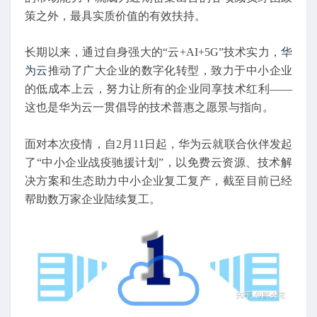
策之外，最具实质价值的有效扶持。
长期以来，通过自身强大的“云+AI+5G”技术实力，
华
为云
推动了广大企业的数字化转型，致力于中小企业
的低成本上云，努力让所有的企业同享技术红利——
这也是华为云一贯倡导的技术普惠之愿景与指向。
面对本次疫情，自2月11日起，华为云就联合伙伴发起
了“中小企业战疫驰援计划”，以免费云资源、技术解
决方案和生态助力中小企业复工复产，截至目前已经
帮助数万家企业陆续复工。