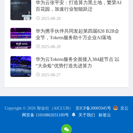
华为云张平安：打造算力黑土地，繁荣AI
百花园，加速行业智能跃迁
2025-08-28
华为携手伙伴共同发起第四届828 B2B企
业节，Tokens服务助十万企业AI落地
2025-08-28
华为云Tokens服务全面接入384超节点 以
“大杂烩”优势打造先进算力
2025-08-27
Copyright © 2026 智会社（AICLUB）
京ICP备20005945号
京公
网安备 11010802031189号
关于我们
标签云