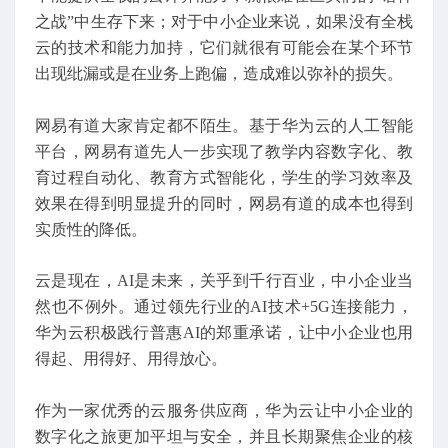
之战”中生存下来；对于中小企业来说，如果没有全栈
云的技术和能力加持，它们就很有可能会在某个环节
出现纰漏或是在业务上跑偏，造成难以弥补的损失。
网易有道大家肯定都不陌生。基于华为云的人工智能
平台，网易有道先人一步实现了教学内容数字化、教
育过程自动化、教育方式智能化，学生的学习效率及
效果在得到明显提升的同时，网易有道的成本也得到
实质性的降低。
云是现在，AI是未来，关乎到千行百业，中小企业当
然也不例外。通过领先行业的AI技术+5G连接能力，
华为云积极践行普惠AI的郑重承诺，让中小企业也用
得起、用得好、用得放心。
作为一家优秀的云服务供应商，华为云让中小企业的
数字化之旅更加平坦与安全，并且长期聚焦企业的核