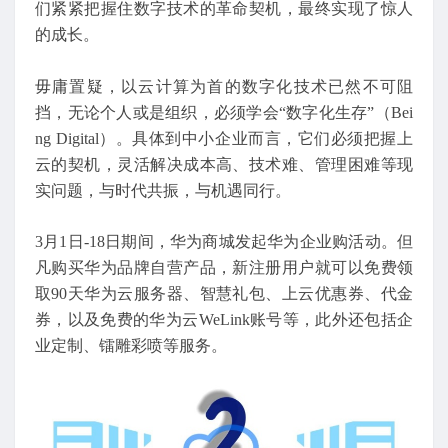
们紧紧把握住数字技术的革命契机，最终实现了惊人
的成长。
毋庸置疑，以云计算为首的数字化技术已然不可阻
挡，无论个人或是组织，必须学会“数字化生存”（Bei
ng Digital）。具体到中小企业而言，它们必须把握上
云的契机，灵活解决成本高、技术难、管理困难等现
实问题，与时代共振，与机遇同行。
3月1日-18日期间，华为商城发起华为企业购活动。但
凡购买华为品牌自营产品，新注册用户就可以免费领
取90天华为云服务器、智慧礼包、上云优惠券、代金
券，以及免费的华为云WeLink账号等，此外还包括企
业定制、镭雕彩喷等服务。