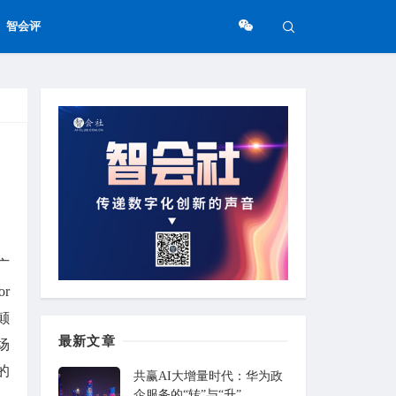
智会评
广
r
颠
最新文章
场
的
共赢AI大增量时代：华为政
企服务的“转”与“升”