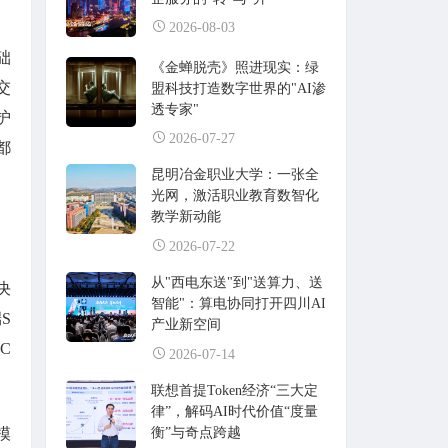
2026-08-03
础
《金蝉脱壳》照进现实：绿
交
盟科技打造数字世界的"AI渗
透专家"
护
2026-07-27
都
昆明冶金职业大学：一张全
光网，激活职业教育数智化
教学新动能
2026-07-22
从"西电东送"到"送算力、送
决
智能"：算电协同打开四川AI
S
产业新空间
C
2026-07-14
联想首提Token经济“三大定
律”，解码AI时代价值“度量
衡”与奇点跨越
模