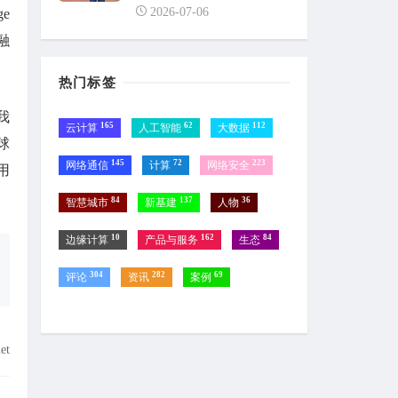
2026-07-06
e
融
热门标签
动我
165
62
112
云计算
人工智能
大数据
球
145
72
223
网络通信
计算
网络安全
用
84
137
36
智慧城市
新基建
人物
10
162
84
边缘计算
产品与服务
生态
304
282
69
评论
资讯
案例
et