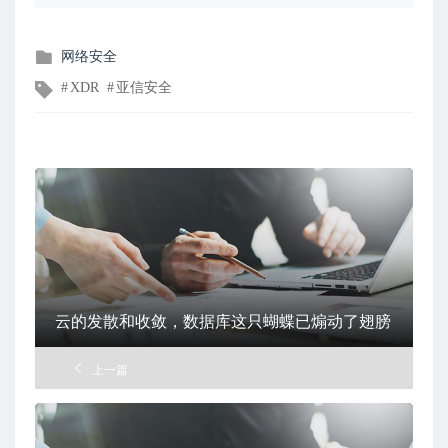
发
网络安全
布
文
XDR
亚信安全
在
章
标
签
云的发散和收敛，数据库这只蝴蝶已煽动了翅膀
上一篇