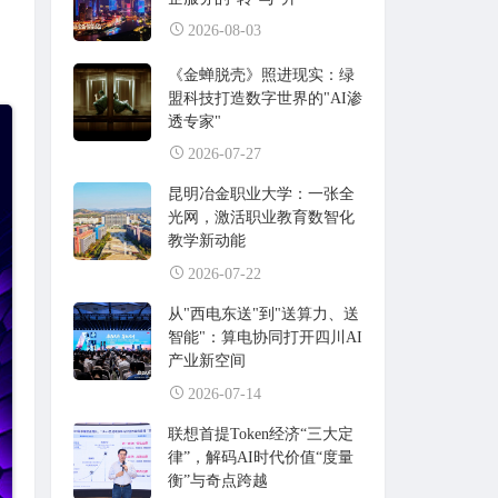
2026-08-03
《金蝉脱壳》照进现实：绿
盟科技打造数字世界的"AI渗
透专家"
2026-07-27
昆明冶金职业大学：一张全
光网，激活职业教育数智化
教学新动能
2026-07-22
从"西电东送"到"送算力、送
智能"：算电协同打开四川AI
产业新空间
2026-07-14
联想首提Token经济“三大定
律”，解码AI时代价值“度量
衡”与奇点跨越