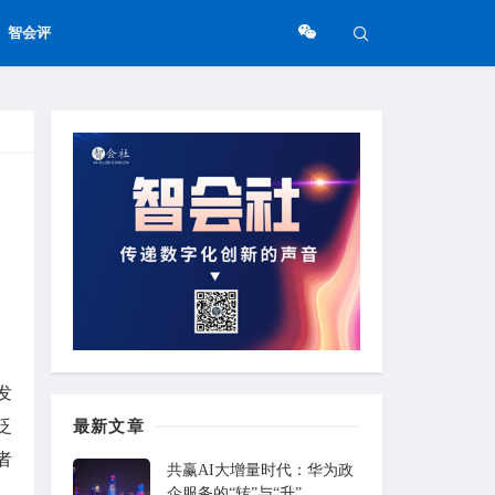
智会评
发
泛
最新文章
者
共赢AI大增量时代：华为政
企服务的“转”与“升”