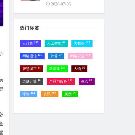
2026-07-06
热门标签
165
62
112
云计算
人工智能
大数据
护
145
72
223
网络通信
计算
网络安全
84
137
36
智慧城市
新基建
人物
病
10
162
84
边缘计算
产品与服务
生态
进
304
282
69
评论
资讯
案例
必
金
漏