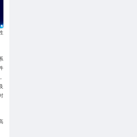
性
系
件
，
及
时
高