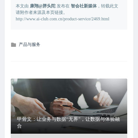
本文由
康翔@胖头陀
发布在
智会社新媒体
，转载此文
请附作者来源及本页链接。
http://www.ai-club.com.cn/product-service/2469.html
发
产品与服务
布
在
甲骨文：让业务与数据“无界”，让数据与体验融
合