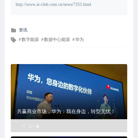
http://www.ai-club.com.cn/news/7355.html
发
资讯
布
文
数字能源
数据中心能源
华为
在
章
标
签
共赢商业市场，华为：我在身边，转型无忧！
上一篇