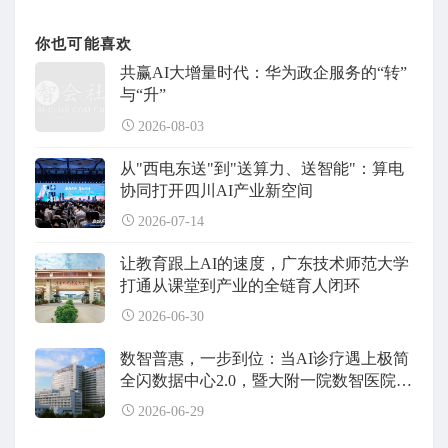
你也可能喜欢
共赢AI大增量时代：华为政企服务的“转”
与“升”
2026-08-03
从"西电东送"到"送算力、送智能"：算电
协同打开四川AI产业新空间
2026-07-14
让教育跟上AI的速度，广东技术师范大学
打通从课堂到产业的全链育人闭环
2026-06-30
数智普惠，一步到位：当AI诊疗遇上极简
全闪数据中心2.0，暨大附一院数智医院建
设全面升级
2026-06-29