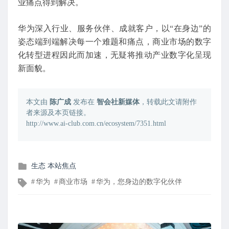
业痛点得到解决。
华为深入行业、服务伙伴、成就客户，以“在身边”的
姿态端到端解决每一个难题和痛点，商业市场的数字
化转型进程因此而加速，无疑将推动产业数字化呈现
新面貌。
本文由
陈广成
发布在
智会社新媒体
，转载此文请附作
者来源及本页链接。
http://www.ai-club.com.cn/ecosystem/7351.html
发
生态
本站焦点
布
文
华为
商业市场
华为，您身边的数字化伙伴
在
章
标
签