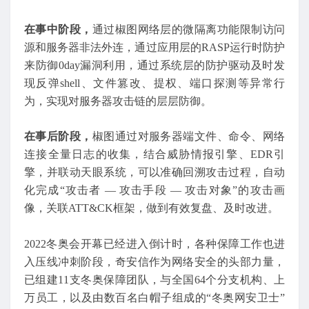
在事中阶段，
通过椒图网络层的微隔离功能限制访问
源和服务器非法外连，通过应用层的RASP运行时防护
来防御0day漏洞利用，通过系统层的防护驱动及时发
现反弹shell、文件篡改、提权、端口探测等异常行
为，实现对服务器攻击链的层层防御。
在事后阶段，
椒图通过对服务器端文件、命令、网络
连接全量日志的收集，结合威胁情报引擎、EDR引
擎，并联动天眼系统，可以准确回溯攻击过程，自动
化完成“攻击者 — 攻击手段 — 攻击对象”的攻击画
像，关联ATT&CK框架，做到有效复盘、及时改进。
2022冬奥会开幕已经进入倒计时，各种保障工作也进
入压线冲刺阶段，奇安信作为网络安全的头部力量，
已组建11支冬奥保障团队，与全国64个分支机构、上
万员工，以及由数百名白帽子组成的“冬奥网安卫士”