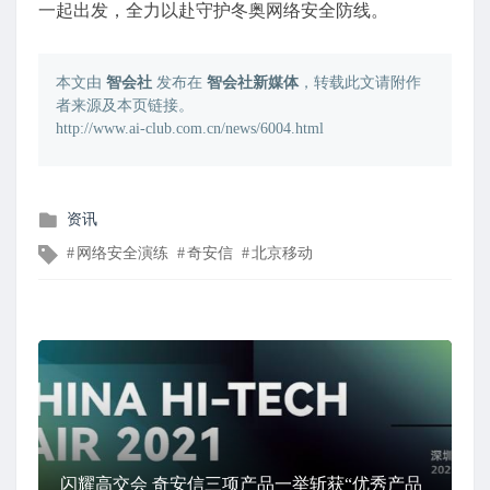
一起出发，全力以赴守护冬奥网络安全防线。
本文由
智会社
发布在
智会社新媒体
，转载此文请附作
者来源及本页链接。
http://www.ai-club.com.cn/news/6004.html
发
资讯
布
文
网络安全演练
奇安信
北京移动
在
章
标
签
闪耀高交会 奇安信三项产品一举斩获“优秀产品