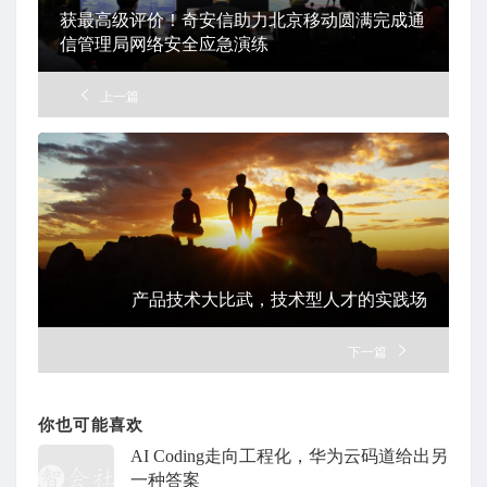
获最高级评价！奇安信助力北京移动圆满完成通
信管理局网络安全应急演练
上一篇
产品技术大比武，技术型人才的实践场
下一篇
你也可能喜欢
AI Coding走向工程化，华为云码道给出另
一种答案