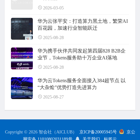
2026-03-05
华为云张平安：打造算力黑土地，繁荣AI
百花园，加速行业智能跃迁
2025-08-28
华为携手伙伴共同发起第四届828 B2B企
业节，Tokens服务助十万企业AI落地
2025-08-28
华为云Tokens服务全面接入384超节点 以
“大杂烩”优势打造先进算力
2025-08-27
Copyright © 2026 智会社（AICLUB）
京ICP备20005945号
京公
网安备 11010802031189号
关于我们
标签云