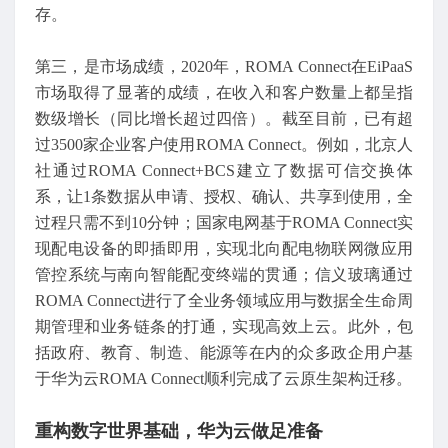
存。
第三，是市场成绩，2020年，ROMA Connect在EiPaaS
市场取得了显著的成绩，在收入和客户数量上都呈指
数级增长（同比增长超过四倍）。截至目前，已有超
过3500家企业客户使用ROMA Connect。例如，北京人
社通过ROMA Connect+BCS建立了数据可信交换体
系，让1条数据从申请、授权、确认、共享到使用，全
过程只需不到10分钟；国家电网基于ROMA Connect实
现配电设备的即插即用，实现北向配电物联网微应用
管控系统与南向智能配变终端的贯通；信义玻璃通过
ROMA Connect进行了全业务领域应用与数据全生命周
期管理和业务链条的打通，实现高效上云。此外，包
括政府、教育、制造、能源等在内的众多政企用户基
于华为云ROMA Connect顺利完成了云原生架构迁移。
重构数字世界基础，华为云做足准备