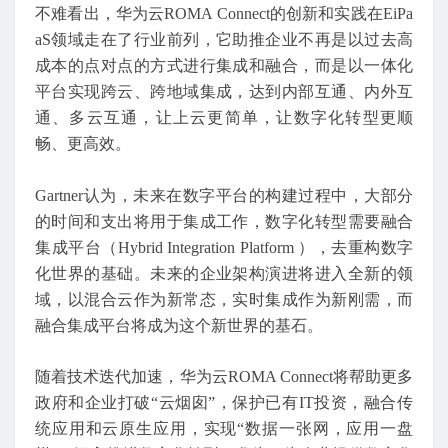
不难看出，华为云ROMA Connect的创新和实践在EiPa
aS领域走在了行业前列，它助推企业不再是以过去高
成本的点对点的方式进行集成和融合，而是以一体化
平台实现跨云、跨地域集成，达到内部互通、内外互
通、多云互通，让上云更简单，让数字化转型更顺
畅、更高效。
Gartner认为，未来在数字平台的构建过程中，大部分
的时间和支出将用于集成工作，数字化转型需要融合
集成平台（Hybrid Integration Platform ），去重构数字
化世界的基础。未来的企业架构演进将进入全新的领
域，以混合云作为新常态，实时集成作为新刚需，而
融合集成平台将成为这个新世界的基石。
随着技术迭代加速，华为云ROMA Connect将帮助更多
政府和企业打破“云烟囱”，保护已有IT投资，融合传
统应用和云原生应用，实现“数据一张网，应用一盘