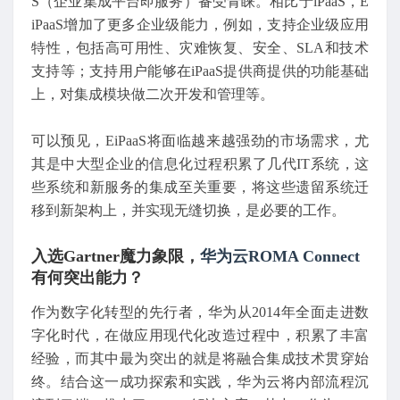
S（企业集成平台即服务）备受青睐。相比于iPaaS，E
iPaaS增加了更多企业级能力，例如，支持企业级应用
特性，包括高可用性、灾难恢复、安全、SLA和技术
支持等；支持用户能够在iPaaS提供商提供的功能基础
上，对集成模块做二次开发和管理等。
可以预见，EiPaaS将面临越来越强劲的市场需求，尤
其是中大型企业的信息化过程积累了几代IT系统，这
些系统和新服务的集成至关重要，将这些遗留系统迁
移到新架构上，并实现无缝切换，是必要的工作。
入选Gartner魔力象限，
华为云
ROMA Connect
有何突出能力？
作为数字化转型的先行者，华为从2014年全面走进数
字化时代，在做应用现代化改造过程中，积累了丰富
经验，而其中最为突出的就是将融合集成技术贯穿始
终。结合这一成功探索和实践，华为云将内部流程沉