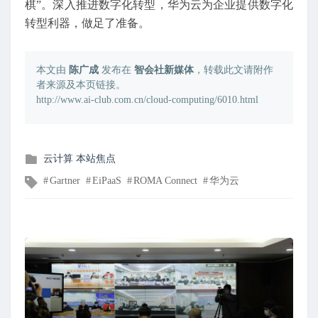
棋”。深入推进数字化转型，华为云为企业提供数字化
转型利器，做足了准备。
本文由
陈广成
发布在
智会社新媒体
，转载此文请附作
者来源及本页链接。
http://www.ai-club.com.cn/cloud-computing/6010.html
发
云计算
本站焦点
布
文
Gartner
EiPaaS
ROMA Connect
华为云
在
章
标
签