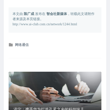
本文由
陈广成
发布在
智会社新媒体
，转载此文请附作
者来源及本页链接。
http://www.ai-club.com.cn/network/1244.html
发
网络通信
布
在
济宁：携手华为打造孔孟之乡的科技味儿