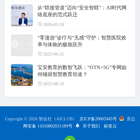
从“联接管道”迈向“安全智联”：AI时代网
络底座的范式跃迁
2026-03-24
“零漫游”诊疗与“无感”守护：智慧医院效
率与体验的极致跃升
2025-09-25
宝安教育的数智飞跃：“OTN+5G”专网如
何铺就智慧教育坦途？
2025-08-19
Copyright © 2026 智会社（AICLUB）
京ICP备20005945号
京公
网安备 11010802031189号
关于我们
标签云