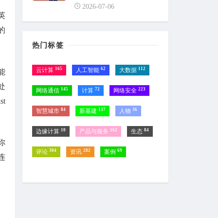
2026-07-06
英
的
热门标签
165
62
112
云计算
人工智能
大数据
能
处
145
72
223
网络通信
计算
网络安全
t
84
137
36
智慧城市
新基建
人物
10
162
84
边缘计算
产品与服务
生态
你
304
282
69
评论
资讯
案例
连