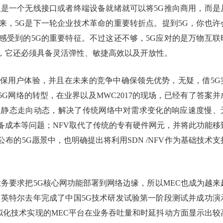
仅是一个无线接口或者终端设备就绪就可以将5G推向商用，而是
来，5G是下一轮企业技术革命的重要转折点。提到5G，你也许
感受到的5G的重要特征。不过这还不够，5G应对的是万物互联
，它还必须具备灵活弹性、敏捷高效以及开放性。
保用户体验，并且在未来的竞争中确保领先优势，无疑，借5G
G网络的转型，在业界以及MWC2017的现场，已经有了答案并
络从静态走向动态，解决了传统网络中对需求变化的响应速度慢、
备成本等问题；NFV取代了传统的专有硬件网元，并将此功能移
的5G愿景中，也明确提出将利用SDN /NFV作为基础技术支
业务要求把5G核心网功能部署到网络边缘，所以MEC也成为越来
。英特尔去年完成了中国5G技术研发试验第一阶段测试并成功演
虚拟化技术实现的MEC平台在业务吞吐量和时延抖动方面显示出较