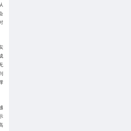
从
会
时
实
成
无
到
撑
越
示
高