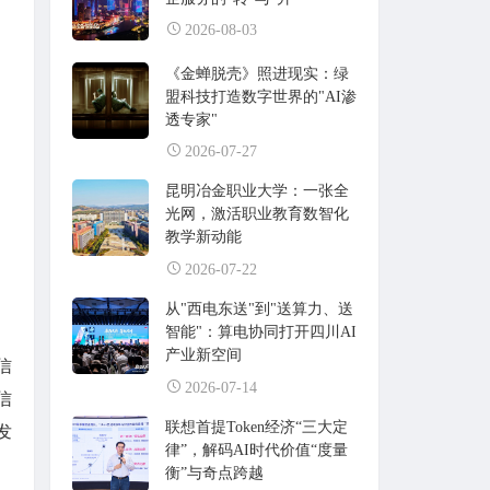
2026-08-03
《金蝉脱壳》照进现实：绿
盟科技打造数字世界的"AI渗
透专家"
2026-07-27
昆明冶金职业大学：一张全
光网，激活职业教育数智化
教学新动能
2026-07-22
从"西电东送"到"送算力、送
智能"：算电协同打开四川AI
产业新空间
信
2026-07-14
信
联想首提Token经济“三大定
发
律”，解码AI时代价值“度量
衡”与奇点跨越