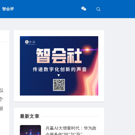
智会评
以
个
纷
最新文章
共赢AI大增量时代：华为政
企服务的“转”与“升”