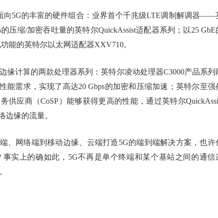
了面向5G的丰富的硬件组合：业界首个千兆级LTE调制解调器——
s的压缩/加密吞吐量的英特尔QuickAssist适配器系列；以25 GbE
功能的英特尔以太网适配器XXV710。
边缘计算的两款处理器系列：英特尔凌动处理器C3000产品系列
能需求，实现了高达20 Gbps的加密和压缩加速；英特尔至强
务供应商（CoSP）能够获得更高的性能，通过英特尔QuickAssis
网络边缘的流量。
端、网络端到移动边缘、云端打造5G的端到端解决方案，也许
？事实上的确如此，5G不再是单个终端和某个基站之间的通信
。