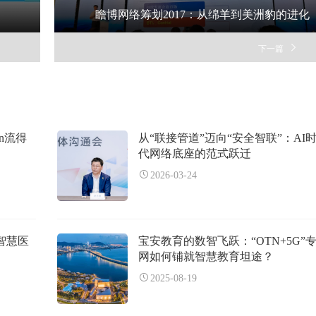
瞻博网络筹划2017：从绵羊到美洲豹的进化
下一篇
n流得
从“联接管道”迈向“安全智联”：AI
代网络底座的范式跃迁
2026-03-24
智慧医
宝安教育的数智飞跃：“OTN+5G”
网如何铺就智慧教育坦途？
2025-08-19