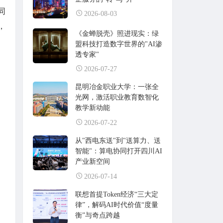
同
2026-08-03
，
《金蝉脱壳》照进现实：绿
盟科技打造数字世界的"AI渗
透专家"
2026-07-27
昆明冶金职业大学：一张全
光网，激活职业教育数智化
教学新动能
2026-07-22
从"西电东送"到"送算力、送
智能"：算电协同打开四川AI
产业新空间
2026-07-14
联想首提Token经济“三大定
律”，解码AI时代价值“度量
衡”与奇点跨越