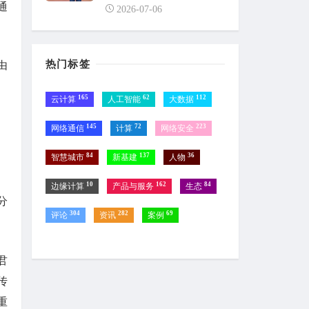
通
2026-07-06
热门标签
由
165
62
112
云计算
人工智能
大数据
145
72
223
网络通信
计算
网络安全
84
137
36
智慧城市
新基建
人物
10
162
84
边缘计算
产品与服务
生态
分
304
282
69
评论
资讯
案例
君
传
重