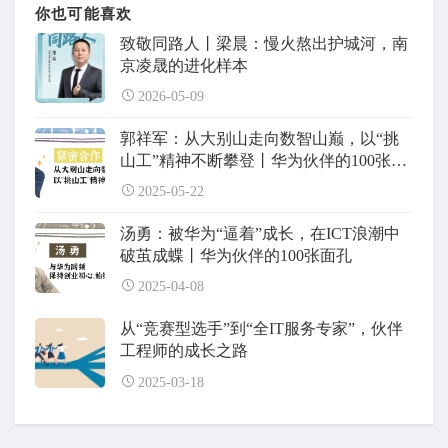
你也可能喜欢
致敬同路人丨梁晨：慢火熬出护城河，南
京凌晟的进化样本
2026-05-09
郭祥军：从大别山走向数智山巅，以“挑
山工”精神不断攀登丨华为伙伴的100张面
孔
2025-05-22
汤勇：被华为“逼着”成长，在ICT浪潮中
破茧成蝶丨华为伙伴的100张面孔
2025-04-08
从“竞赛型选手”到“全IT服务专家”，伙伴
工程师的成长之路
2025-03-18