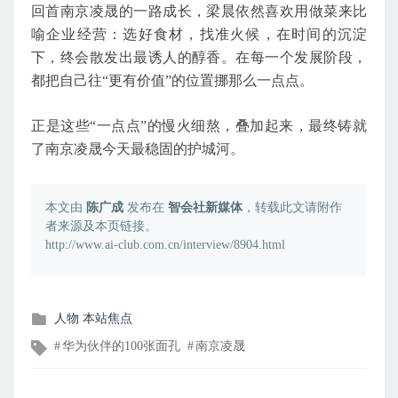
回首南京凌晟的一路成长，梁晨依然喜欢用做菜来比
喻企业经营：选好食材，找准火候，在时间的沉淀
下，终会散发出最诱人的醇香。在每一个发展阶段，
都把自己往“更有价值”的位置挪那么一点点。
正是这些“一点点”的慢火细熬，叠加起来，最终铸就
了南京凌晟今天最稳固的护城河。
本文由
陈广成
发布在
智会社新媒体
，转载此文请附作
者来源及本页链接。
http://www.ai-club.com.cn/interview/8904.html
发
人物
本站焦点
布
文
华为伙伴的100张面孔
南京凌晟
在
章
标
签