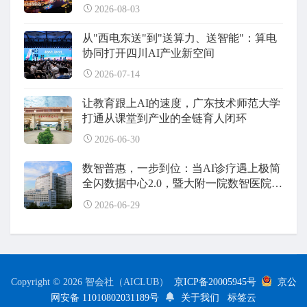
2026-08-03
从"西电东送"到"送算力、送智能"：算电
协同打开四川AI产业新空间
2026-07-14
让教育跟上AI的速度，广东技术师范大学
打通从课堂到产业的全链育人闭环
2026-06-30
数智普惠，一步到位：当AI诊疗遇上极简
全闪数据中心2.0，暨大附一院数智医院建
设全面升级
2026-06-29
Copyright © 2026 智会社（AICLUB）
京ICP备20005945号
京公
网安备 11010802031189号
关于我们
标签云