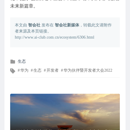
未来新篇章。
本文由
智会社
发布在
智会社新媒体
，转载此文请附作
者来源及本页链接。
http://www.ai-club.com.cn/ecosystem/6306.html
发
生态
布
文
华为
生态
开发者
华为伙伴暨开发者大会2022
在
章
标
签