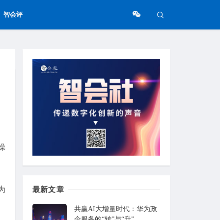
智会评
操
为
最新文章
共赢AI大增量时代：华为政
企服务的“转”与“升”