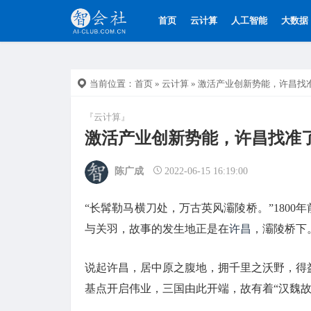
首页
云计算
人工智能
大数据
当前位置：
首页
»
云计算
» 激活产业创新势能，许昌找
『云计算』
激活产业创新势能，许昌找准了
陈广成
2022-06-15 16:19:00
“长髯勒马横刀处，万古英风灞陵桥。”1800
与关羽，故事的发生地正是在
许昌
，灞陵桥下
说起许昌，居中原之腹地，拥千里之沃野，得
基点开启伟业，三国由此开端，故有着“汉魏故