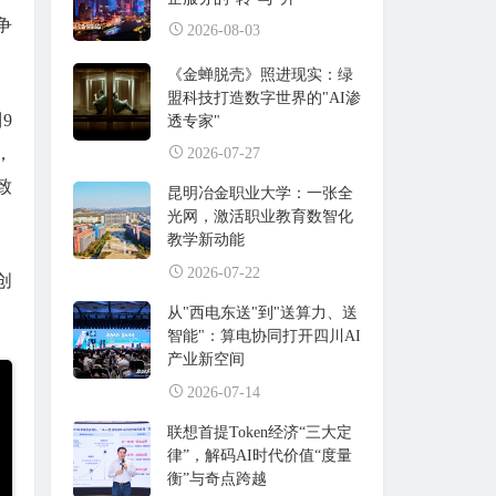
争
2026-08-03
。
《金蝉脱壳》照进现实：绿
盟科技打造数字世界的"AI渗
9
透专家"
，
2026-07-27
致
昆明冶金职业大学：一张全
光网，激活职业教育数智化
教学新动能
2026-07-22
创
从"西电东送"到"送算力、送
智能"：算电协同打开四川AI
产业新空间
2026-07-14
联想首提Token经济“三大定
律”，解码AI时代价值“度量
衡”与奇点跨越