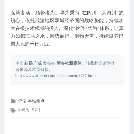
谋势者动，顺势者为。华为秉持“在四川，为四川”的
初心，依托成渝地区双城经济圈的战略势能，持续加
大在根技术领域的投入。深化“伙伴+华为”体系，让算
力如都江堰之水，顺势而行、润物无声，持续滋养巴
蜀大地的千行万业。
本文由
陈广成
发布在
智会社新媒体
，转载此文请附作
者来源及本页链接。
http://www.ai-club.com.cn/comment/8787.html
发
评论
本站焦点
布
文
华为
四川
在
章
标
签