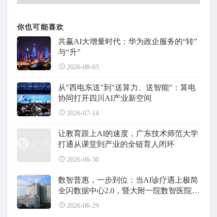
你也可能喜欢
共赢AI大增量时代：华为政企服务的“转”
与“升”
2026-08-03
从"西电东送"到"送算力、送智能"：算电
协同打开四川AI产业新空间
2026-07-14
让教育跟上AI的速度，广东技术师范大学
打通从课堂到产业的全链育人闭环
2026-06-30
数智普惠，一步到位：当AI诊疗遇上极简
全闪数据中心2.0，暨大附一院数智医院建
设全面升级
2026-06-29