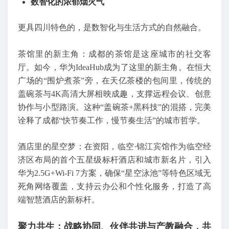
数智化的浓郁烟火气
更具四川特色的，是数智化与生活方式的自然融合。
茶馆里的新主角：成都的茶馆是这座城市的社交客
厅。如今，华为IdeaHub成为了这里的新主角。在恒大
广场的“围炉煮茶”旁，在天亿茶楼的包间里，传统的
盖碗茶与4K高清大屏相映成趣，支撑远程会议、创意
协作与小型路演。这种“盖碗茶+黑科技”的混搭，完美
诠释了成都“快节奏工作，慢节奏生活”的城市哲学。
酒店里的星空梦：在资阳，临空·锦江宾馆作为临空经
济区布局的首个五星级标杆酒店和城市新名片，引入
华为2.5G+Wi-Fi 7方案，确保“星空泳池”等特色区域无
死角网络覆盖，支持云办公和个性化服务，打造了高
端智慧酒店的新标杆。
聚力共生：战略协同、伙伴共进与产教融合，共