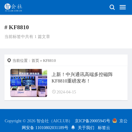
# KF8810
当前标签中共有 1 篇文章
当前位置：
首页
» KF8810
上新！中兴通讯高端多控磁阵
KF8810重磅发布！
2024-04-15
Copyright © 2026 智会社（AICLUB）
京ICP备20005945号
京公
网安备 11010802031189号
关于我们
标签云