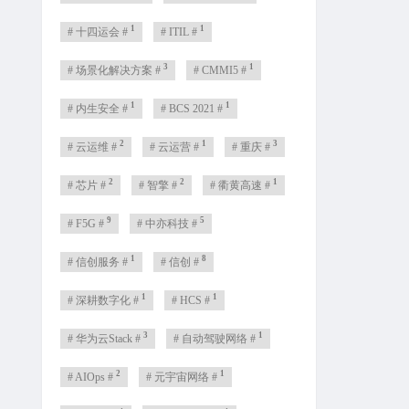
1
1
# 十四运会 #
# ITIL #
3
1
# 场景化解决方案 #
# CMMI5 #
1
1
# 内生安全 #
# BCS 2021 #
2
1
3
# 云运维 #
# 云运营 #
# 重庆 #
2
2
1
# 芯片 #
# 智擎 #
# 衢黄高速 #
9
5
# F5G #
# 中亦科技 #
1
8
# 信创服务 #
# 信创 #
1
1
# 深耕数字化 #
# HCS #
3
1
# 华为云Stack #
# 自动驾驶网络 #
2
1
# AIOps #
# 元宇宙网络 #