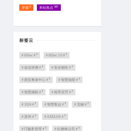
5
307
开源
本站焦点
标签云
1
1
# HiSec #
# HiSec 3.0 #
1
1
# 短信评测 #
# 安全韧性 #
1
1
# 西安奥体中心 #
# 智慧场馆 #
1
1
# 智慧城轨 #
# 程序员节 #
1
1
1
# 1024 #
# 智慧客运 #
# 无锡 #
1
1
# 苏州 #
# AXELOS #
1
1
# IT服务管理 #
# 红柳林公司 #