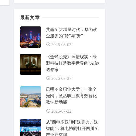
最新文章
共赢AI大增量时代：华为政
企服务的“转”与“升”
2026-08-03
《金蝉脱壳》照进现实：绿
盟科技打造数字世界的"AI渗
透专家"
2026-07-27
昆明冶金职业大学：一张全
光网，激活职业教育数智化
教学新动能
2026-07-22
从"西电东送"到"送算力、送
智能"：算电协同打开四川AI
产业新空间