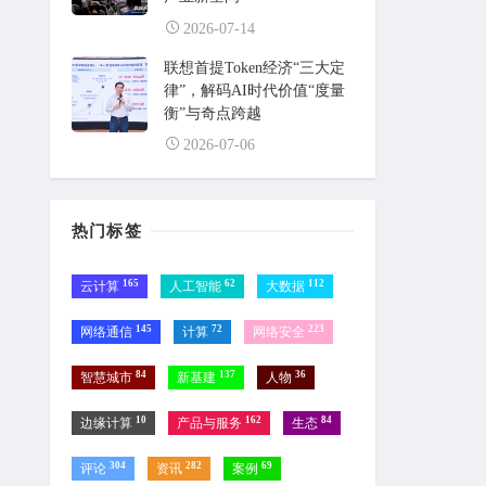
2026-07-14
联想首提Token经济“三大定
律”，解码AI时代价值“度量
衡”与奇点跨越
2026-07-06
热门标签
165
62
112
云计算
人工智能
大数据
145
72
223
网络通信
计算
网络安全
84
137
36
智慧城市
新基建
人物
10
162
84
边缘计算
产品与服务
生态
304
282
69
评论
资讯
案例