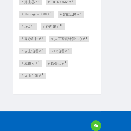
1
1
# 路由器 #
# CR16000-M #
1
7
# NetEngine 8000 #
# 智能云网 #
1
11
# ISC #
# 齐向东 #
4
1
# 零数科技 #
# 人工智能计算中心 #
2
2
# 云上治理 #
# IT治理 #
2
3
# 城市云 #
# 政务云 #
1
# 火山引擎 #