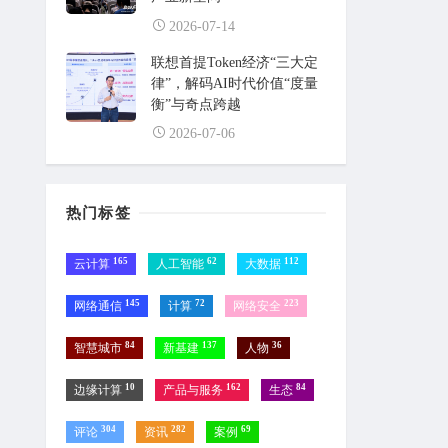
2026-07-14
联想首提Token经济“三大定
律”，解码AI时代价值“度量
衡”与奇点跨越
2026-07-06
热门标签
165
62
112
云计算
人工智能
大数据
145
72
223
网络通信
计算
网络安全
84
137
36
智慧城市
新基建
人物
10
162
84
边缘计算
产品与服务
生态
304
282
69
评论
资讯
案例