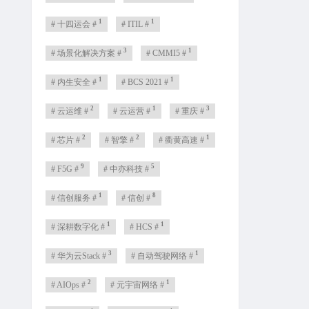
1
1
# 十四运会 #
# ITIL #
3
1
# 场景化解决方案 #
# CMMI5 #
1
1
# 内生安全 #
# BCS 2021 #
2
1
3
# 云运维 #
# 云运营 #
# 重庆 #
2
2
1
# 芯片 #
# 智擎 #
# 衢黄高速 #
9
5
# F5G #
# 中亦科技 #
1
8
# 信创服务 #
# 信创 #
1
1
# 深耕数字化 #
# HCS #
3
1
# 华为云Stack #
# 自动驾驶网络 #
2
1
# AIOps #
# 元宇宙网络 #