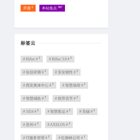
5
307
开源
本站焦点
标签云
1
1
# HiSec #
# HiSec 3.0 #
1
1
# 短信评测 #
# 安全韧性 #
1
1
# 西安奥体中心 #
# 智慧场馆 #
1
1
# 智慧城轨 #
# 程序员节 #
1
1
1
# 1024 #
# 智慧客运 #
# 无锡 #
1
1
# 苏州 #
# AXELOS #
1
1
# IT服务管理 #
# 红柳林公司 #