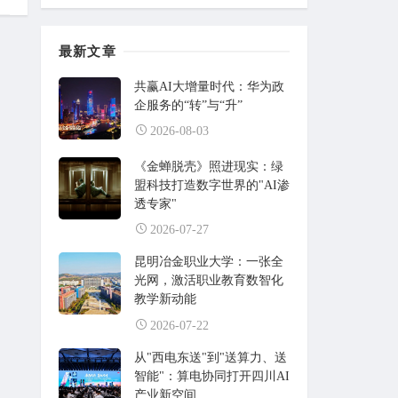
最新文章
共赢AI大增量时代：华为政
企服务的“转”与“升”
2026-08-03
《金蝉脱壳》照进现实：绿
盟科技打造数字世界的"AI渗
透专家"
2026-07-27
昆明冶金职业大学：一张全
光网，激活职业教育数智化
教学新动能
2026-07-22
从"西电东送"到"送算力、送
智能"：算电协同打开四川AI
产业新空间