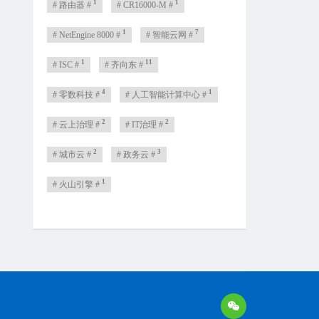
1
1
# 路由器 #
# CR16000-M #
1
7
# NetEngine 8000 #
# 智能云网 #
1
11
# ISC #
# 齐向东 #
4
1
# 零数科技 #
# 人工智能计算中心 #
2
2
# 云上治理 #
# IT治理 #
2
3
# 城市云 #
# 政务云 #
1
# 火山引擎 #