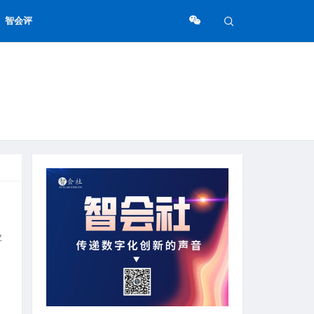
智会评
？
业