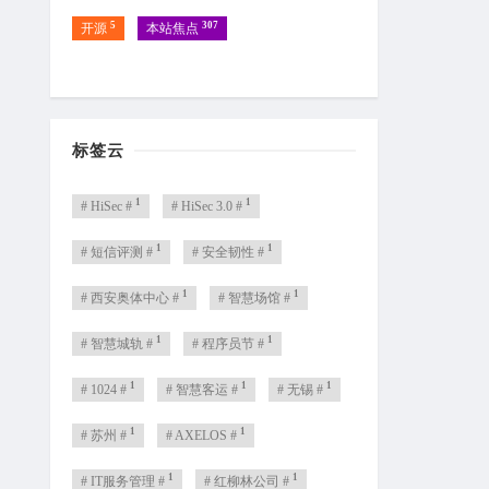
5
307
开源
本站焦点
标签云
1
1
# HiSec #
# HiSec 3.0 #
1
1
# 短信评测 #
# 安全韧性 #
1
1
# 西安奥体中心 #
# 智慧场馆 #
1
1
# 智慧城轨 #
# 程序员节 #
1
1
1
# 1024 #
# 智慧客运 #
# 无锡 #
1
1
# 苏州 #
# AXELOS #
1
1
# IT服务管理 #
# 红柳林公司 #