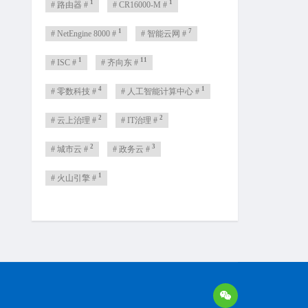
1
1
# 路由器 #
# CR16000-M #
1
7
# NetEngine 8000 #
# 智能云网 #
1
11
# ISC #
# 齐向东 #
4
1
# 零数科技 #
# 人工智能计算中心 #
2
2
# 云上治理 #
# IT治理 #
2
3
# 城市云 #
# 政务云 #
1
# 火山引擎 #