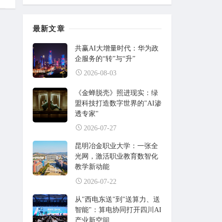
最新文章
共赢AI大增量时代：华为政
企服务的“转”与“升”
2026-08-03
《金蝉脱壳》照进现实：绿
盟科技打造数字世界的"AI渗
透专家"
2026-07-27
昆明冶金职业大学：一张全
光网，激活职业教育数智化
教学新动能
2026-07-22
从"西电东送"到"送算力、送
智能"：算电协同打开四川AI
产业新空间