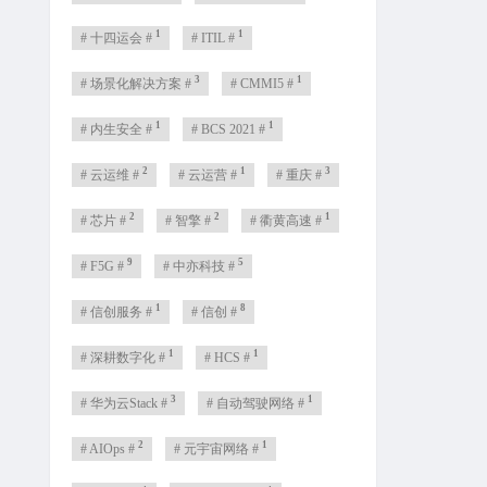
1
1
# 十四运会 #
# ITIL #
3
1
# 场景化解决方案 #
# CMMI5 #
1
1
# 内生安全 #
# BCS 2021 #
2
1
3
# 云运维 #
# 云运营 #
# 重庆 #
2
2
1
# 芯片 #
# 智擎 #
# 衢黄高速 #
9
5
# F5G #
# 中亦科技 #
1
8
# 信创服务 #
# 信创 #
1
1
# 深耕数字化 #
# HCS #
3
1
# 华为云Stack #
# 自动驾驶网络 #
2
1
# AIOps #
# 元宇宙网络 #