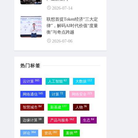
2026-07-14
联想首提Token经济“三大定
律”，解码AI时代价值“度量
衡”与奇点跨越
2026-07-06
热门标签
165
62
112
云计算
人工智能
大数据
145
72
223
网络通信
计算
网络安全
84
137
36
智慧城市
新基建
人物
10
162
84
边缘计算
产品与服务
生态
304
282
69
评论
资讯
案例