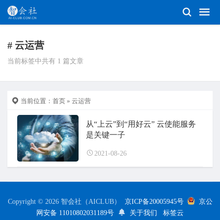
# 云运营
当前标签中共有 1 篇文章
当前位置：
首页
» 云运营
从“上云”到“用好云” 云使能服务
是关键一子
2021-08-26
Copyright © 2026 智会社（AICLUB）
京ICP备20005945号
京公
网安备 11010802031189号
关于我们
标签云