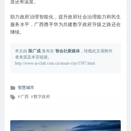
度还有温度。
助力政府治理智能化，提升政府社会治理能力和民生
服务水平，广西携手华为共建数字政府升级之路还在
继续。
本文由
陈广成
发布在
智会社新媒体
，转载此文请附作
者来源及本页链接。
http://www.ai-club.com.cn/smart-city/5787.html
发
智慧城市
布
文
广西
数字政府
在
章
标
签