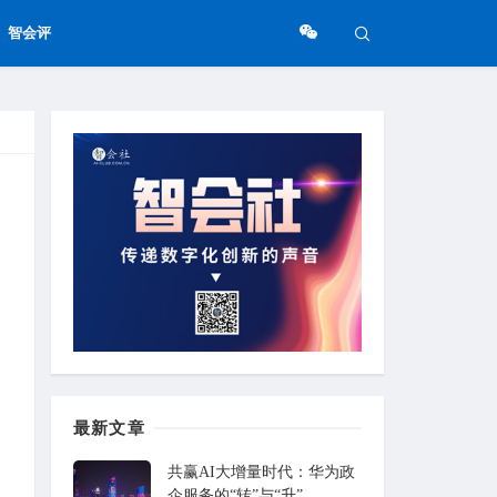
智会评
最新文章
共赢AI大增量时代：华为政
企服务的“转”与“升”