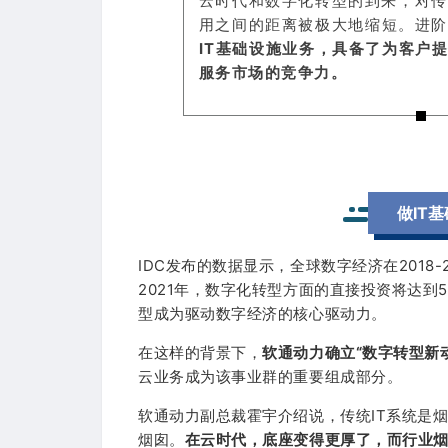
云时代和数字化转型的到来，对传
用之间的距离被极大地缩短。进
IT基础设施业务，具备了为客户
服务市场的竞争力。
做IT
IDC发布的数据显示，全球数字经济在2018
2021年，数字化转型方面的直接投资将达到
型成为驱动数字经济的核心驱动力。
在这样的背景下，
软通动力确立“数字转型新
云业务成为该事业群的重要组成部分。
软通动力副总裁霍宇介绍说，传统IT系统是
烟囱。
在云时代，底座变得更厚了，而行业