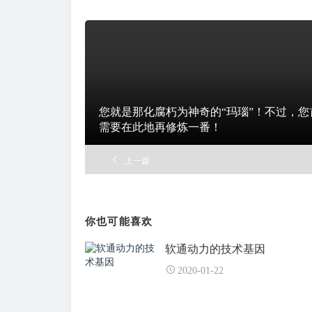
您就是那化腐朽为神奇的“玛瑙”！不过，您
需要在此地再修炼一番！
上一篇
你也可能喜欢
软通动力的技术基因
2020-01-22