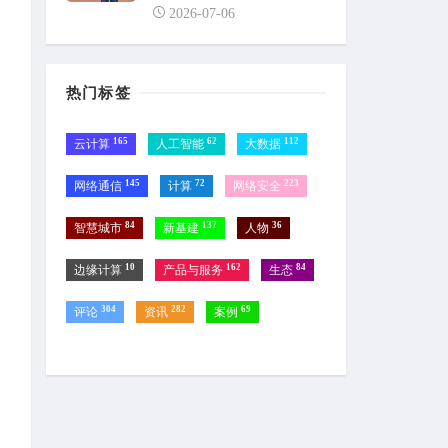
2026-07-06
热门标签
165
62
112
云计算
人工智能
大数据
145
72
223
网络通信
计算
网络安全
84
137
36
智慧城市
新基建
人物
10
162
84
边缘计算
产品与服务
生态
304
282
69
评论
资讯
案例