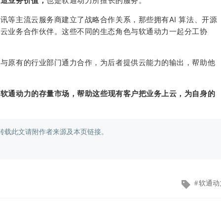
创造业务价值，
也是软通动力所擅长的服务。
讯等主流云服务商建立了战略合作关系，那些拥有AI 算法、开源
的云业务合作伙伴。这些不同的生态角色与软通动力一起分工协
在与原有的行业部门通力合作，为后者提供云能力的输出，帮助他
活软通动力的存量市场，帮助这些现有客户把业务上云，为自身的
转载此文请附作者来源及本页链接。
文
软通动
章
标
签