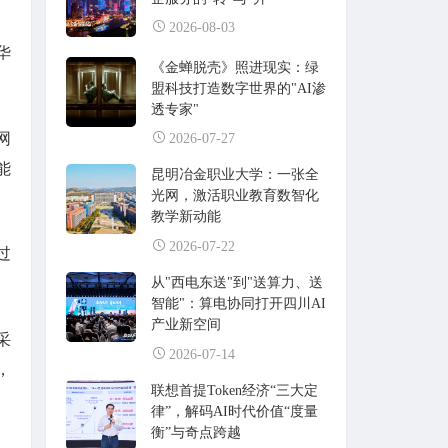
2026-08-03
华
《金蝉脱壳》照进现实：绿
盟科技打造数字世界的"AI渗
透专家"
网
2026-07-27
能
昆明冶金职业大学：一张全
光网，激活职业教育数智化
教学新动能
2026-07-22
过
从"西电东送"到"送算力、送
智能"：算电协同打开四川AI
产业新空间
采
2026-07-14
，
联想首提Token经济“三大定
律”，解码AI时代价值“度量
衡”与奇点跨越