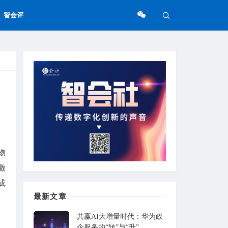
智会评
物
激
成
最新文章
共赢AI大增量时代：华为政
企服务的“转”与“升”