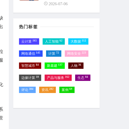
2026-07-06
缺
热门标签
出
165
62
112
云计算
人工智能
大数据
粒
145
72
223
网络通信
计算
网络安全
服
84
137
36
智慧城市
新基建
人物
10
162
84
边缘计算
产品与服务
生态
化
304
282
69
评论
资讯
案例
系
世