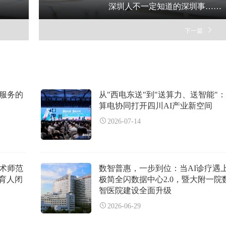
深圳人不一定知道的深圳事……
下一篇
企服务的
从"西电东送"到"送算力、送智能"：
算电协同打开四川AI产业新空间
2026-07-14
技术师范
数智普惠，一步到位：当AI诊疗遇
育人闭
极简全闪数据中心2.0，暨大附一院
智医院建设全面升级
2026-06-29