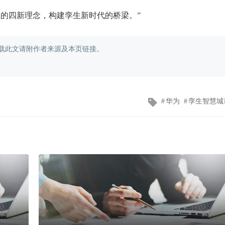
值的四新理念，构建孪生新时代的桥梁。”
载此文请附作者来源及本页链接。
文
华为
孪生智慧城
章
标
签