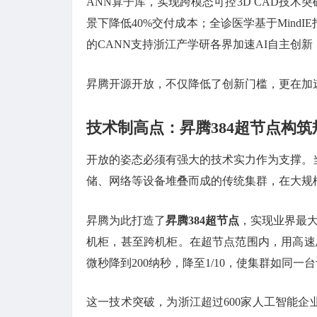
ANN算子库，实现跨模态可控3D CAD技
景下降低40%交付成本；全诊医学基于Mind
的CANN支持浙江产学研各界加速AI自主创新，
昇腾开源开放，不仅降低了创新门槛，更在加
技术制高点：昇腾384超节点构
开放的姿态必须有强大的技术实力作为支撑。
储、网络等设备堆叠而成的传统集群，在大规
昇腾为此打造了
昇腾384超节点
，实现业界最大
机柜，甚至跨机柜。在超节点范围内，用高速
微秒降到200纳秒，降至1/10，使集群如同
这一技术突破，为浙江超过600家人工智能