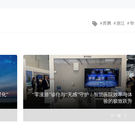
文
昇腾
浙江
华
章
标
签
化”
“零漫游”诊疗与“无感”守护：智慧医院效率与体
验的极致跃升
下一篇