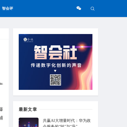
智会评
产
爆
最新文章
辅
共赢AI大增量时代：华为政
企服务的“转”与“升”