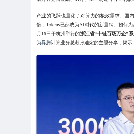
产业的飞跃也量化了对算力的极致需求。国内生成
倍，Tokens已然成为AI时代的新量纲。如
月16日于杭州举行的
浙江省“十链百场万企”系
为
昇腾
计算业务总裁张迪煊的主题分享，揭示