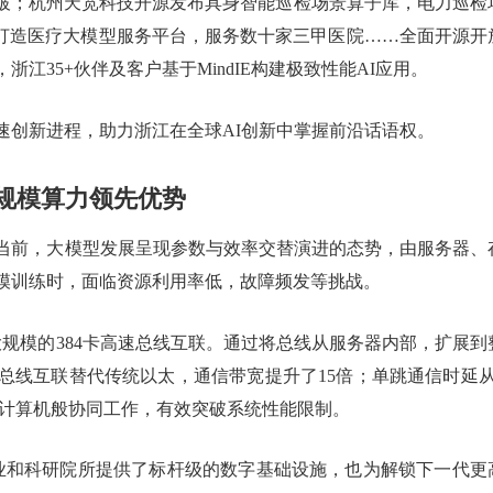
术突破；杭州天宽科技开源发布具身智能巡检场景算子库，电力巡检
IE打造医疗大模型服务平台，服务数十家三甲医院……全面开源开
浙江35+伙伴及客户基于MindIE构建极致性能AI应用。
速创新进程，助力浙江在全球AI创新中掌握前沿话语权。
筑规模算力领先优势
当前，大模型发展呈现参数与效率交替演进的态势，由服务器、
模训练时，面临资源利用率低，故障频发等挑战。
规模的384卡高速总线互联。通过将总线从服务器内部，扩展到
总线互联替代传统以太，通信带宽提升了15倍；单跳通信时延从
一台计算机般协同工作，有效突破系统性能限制。
企业和科研院所提供了标杆级的数字基础设施，也为解锁下一代更