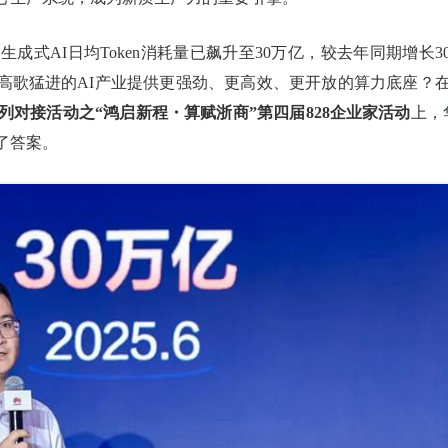
式AI日均Token消耗量已飙升至30万亿，较去年同期增长30
何为高歌猛进的AI产业提供更强劲、更高效、更开放的算力底座？在
列对接活动之“鸿启新程・算赋浙商”第四届828企业家活动
上，
了答案。