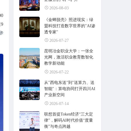
2026-08-03
0
《金蝉脱壳》照进现实：绿
9
盟科技打造数字世界的"AI渗
透专家"
华
2026-07-27
昆明冶金职业大学：一张全
光网，激活职业教育数智化
教学新动能
2026-07-22
从"西电东送"到"送算力、送
智能"：算电协同打开四川AI
产业新空间
2026-07-14
联想首提Token经济“三大定
律”，解码AI时代价值“度量
衡”与奇点跨越