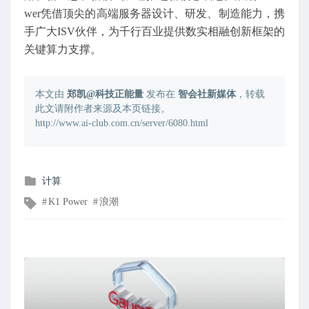
wer凭借顶尖的高端服务器设计、研发、制造能力，携
手广大ISV伙伴，为千行百业提供数实相融创新框架的
关键算力支撑。
本文由
郑凯@科技正能量
发布在
智会社新媒体
，转载
此文请附作者来源及本页链接。
http://www.ai-club.com.cn/server/6080.html
发
计算
布
文
K1 Power
浪潮
在
章
标
签