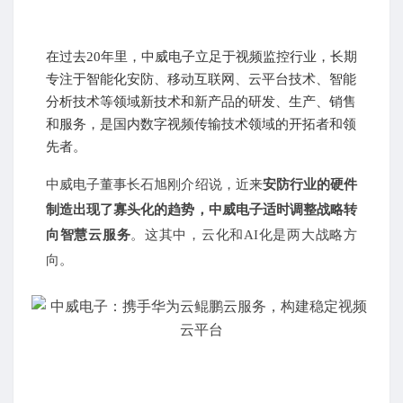
在过去20年里，中威电子立足于视频监控行业，长期
专注于智能化安防、移动互联网、云平台技术、智能
分析技术等领域新技术和新产品的研发、生产、销售
和服务，是国内数字视频传输技术领域的开拓者和领
先者。
中威电子董事长石旭刚介绍说，近来
安防行业的硬件
制造出现了寡头化的趋势，中威电子适时调整战略转
向智慧云服务
。
这其中，云化和AI化是两大战略方
向。