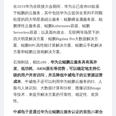
在2019华为全联接大会期间，华为云已发布69款基
于鲲鹏的云服务，其中包括华为云提供全系列不同颗
粒度的四大明星基础云服务：
鲲鹏裸金属服务器、鲲
鹏弹性云服务器、鲲鹏Kubernetes容器、鲲鹏
Serverless容器；
以及面向政企、互联网等场景下的
四大明星解决方案：
鲲鹏Bigdata Pro大数据解决方
案、鲲鹏HPC高性能计算解决方案、鲲鹏云手机解决
方案和鲲鹏云游戏解决方案。
石旭刚说，相比x86，
华为云鲲鹏云服务具有高并
发、低功耗、ARM原生等优势，可以稳定地支持亿
级的用户并发访问，并且降低中威电子的云资源运营
成本
。
中威电子还可以利用华为鲲鹏云服务的EI、人
脸与人体识别、大数据计算和分析、图像识别Image
等技术，来提升解决方案的可靠性、稳定性、差异
性。
中威电子是通过华为云鲲鹏云服务认证的首批25家合