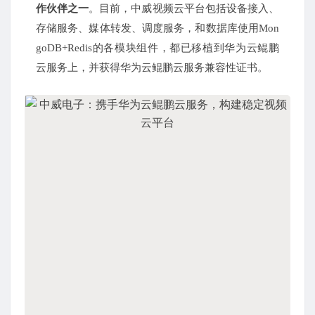
作伙伴之一
。
目前，中威视频云平台包括设备接入、
存储服务、媒体转发、调度服务，和数据库使用Mon
goDB+Redis的各模块组件，都已移植到华为云鲲鹏
云服务上，并获得华为云鲲鹏云服务兼容性证书。