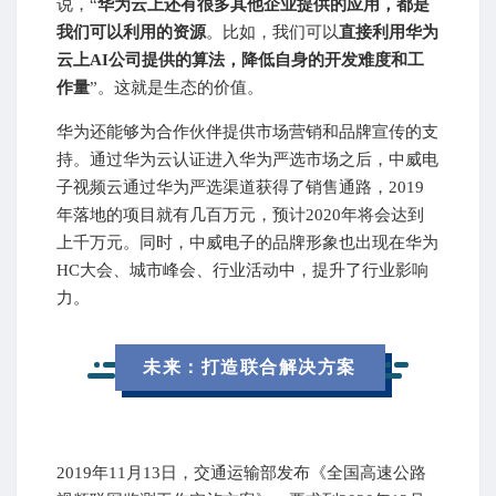
说，“
华为云上还有很多其他企业提供的应用，都是
我们可以利用的资源
。
比如，我们可以
直接利用华为
云上AI公司提供的算法，降低自身的开发难度和工
作量
”。
这就是生态的价值。
华为还能够为合作伙伴提供市场营销和品牌宣传的支
持。
通过华为云认证进入华为严选市场之后，中威电
子视频云通过华为严选渠道获得了销售通路，2019
年落地的项目就有几百万元，预计2020年将会达到
上千万元。
同时，中威电子的品牌形象也出现在华为
HC大会、城市峰会、行业活动中，提升了行业影响
力。
未来：打造联合解决方案
2019年11月13日，交通运输部发布《全国高速公路