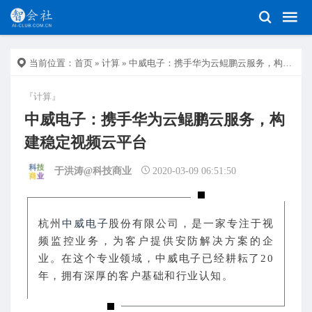
当前位置：
首页
»
计算
» 中威电子：携手华为云鲲鹏云服务，构建稳定视频云平台
『计算』
中威电子：携手华为云鲲鹏云服务，构
建稳定视频云平台
于洪涛@科技商业
2020-03-09 06:51:50
杭州
中威电子
股份有限公司，是一家专注于视
频监控业务，为客户提供安防解决方案的企
业。在这个专业领域，中威电子已经耕耘了20
年，拥有深厚的客户基础和行业认知。