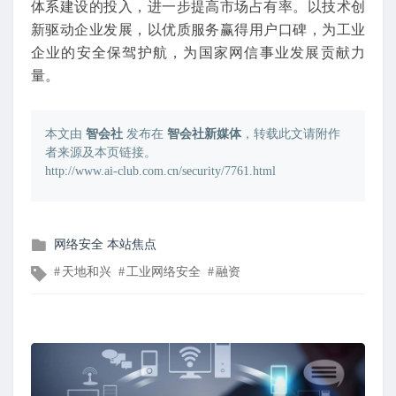
体系建设的投入，进一步提高市场占有率。以技术创
新驱动企业发展，以优质服务赢得用户口碑，为工业
企业的安全保驾护航，为国家网信事业发展贡献力
量。
本文由
智会社
发布在
智会社新媒体
，转载此文请附作
者来源及本页链接。
http://www.ai-club.com.cn/security/7761.html
发
网络安全
本站焦点
布
文
天地和兴
工业网络安全
融资
在
章
标
签